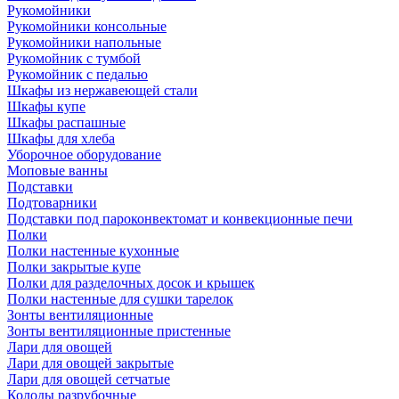
Рукомойники
Рукомойники консольные
Рукомойники напольные
Рукомойник с тумбой
Рукомойник с педалью
Шкафы из нержавеющей стали
Шкафы купе
Шкафы распашные
Шкафы для хлеба
Уборочное оборудование
Моповые ванны
Подставки
Подтоварники
Подставки под пароконвектомат и конвекционные печи
Полки
Полки настенные кухонные
Полки закрытые купе
Полки для разделочных досок и крышек
Полки настенные для сушки тарелок
Зонты вентиляционные
Зонты вентиляционные пристенные
Лари для овощей
Лари для овощей закрытые
Лари для овощей сетчатые
Колоды разрубочные