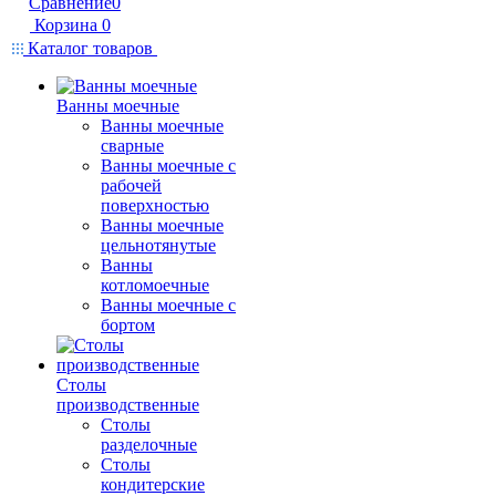
Сравнение
0
Корзина
0
Каталог товаров
Ванны моечные
Ванны моечные
сварные
Ванны моечные с
рабочей
поверхностью
Ванны моечные
цельнотянутые
Ванны
котломоечные
Ванны моечные с
бортом
Столы
производственные
Столы
разделочные
Столы
кондитерские