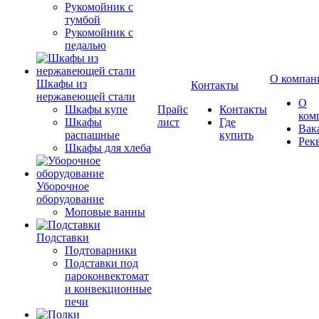
Рукомойник с
тумбой
Рукомойник с
педалью
О компан
Шкафы из
Контакты
нержавеющей стали
О
Шкафы купе
Прайс
Контакты
ком
Шкафы
лист
Где
Вак
распашные
купить
Рек
Шкафы для хлеба
Уборочное
оборудование
Моповые ванны
Подставки
Подтоварники
Подставки под
пароконвектомат
и конвекционные
печи