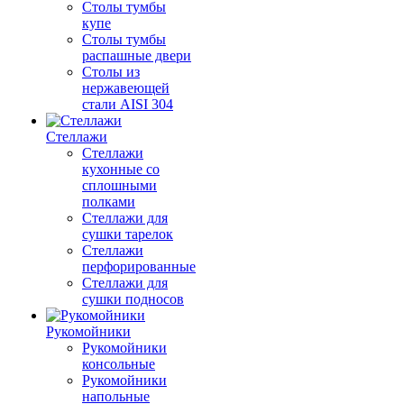
Столы тумбы
купе
Столы тумбы
распашные двери
Столы из
нержавеющей
стали AISI 304
Стеллажи
Стеллажи
кухонные со
сплошными
полками
Стеллажи для
сушки тарелок
Стеллажи
перфорированные
Стеллажи для
сушки подносов
Рукомойники
Рукомойники
консольные
Рукомойники
напольные