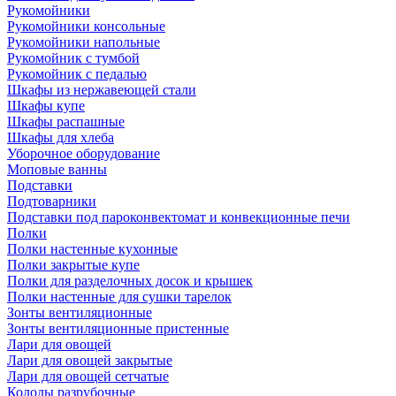
Рукомойники
Рукомойники консольные
Рукомойники напольные
Рукомойник с тумбой
Рукомойник с педалью
Шкафы из нержавеющей стали
Шкафы купе
Шкафы распашные
Шкафы для хлеба
Уборочное оборудование
Моповые ванны
Подставки
Подтоварники
Подставки под пароконвектомат и конвекционные печи
Полки
Полки настенные кухонные
Полки закрытые купе
Полки для разделочных досок и крышек
Полки настенные для сушки тарелок
Зонты вентиляционные
Зонты вентиляционные пристенные
Лари для овощей
Лари для овощей закрытые
Лари для овощей сетчатые
Колоды разрубочные