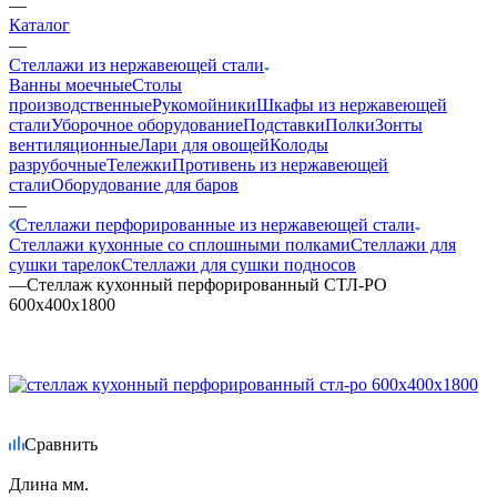
—
Каталог
—
Стеллажи из нержавеющей стали
Ванны моечные
Столы
производственные
Рукомойники
Шкафы из нержавеющей
стали
Уборочное оборудование
Подставки
Полки
Зонты
вентиляционные
Лари для овощей
Колоды
разрубочные
Тележки
Противень из нержавеющей
стали
Оборудование для баров
—
Стеллажи перфорированные из нержавеющей стали
Стеллажи кухонные со сплошными полками
Стеллажи для
сушки тарелок
Стеллажи для сушки подносов
—
Стеллаж кухонный перфорированный СТЛ-РО
600х400х1800
Сравнить
Длина мм.