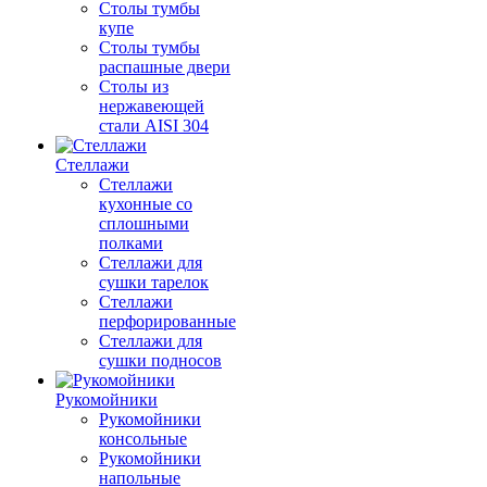
Столы тумбы
купе
Столы тумбы
распашные двери
Столы из
нержавеющей
стали AISI 304
Стеллажи
Стеллажи
кухонные со
сплошными
полками
Стеллажи для
сушки тарелок
Стеллажи
перфорированные
Стеллажи для
сушки подносов
Рукомойники
Рукомойники
консольные
Рукомойники
напольные