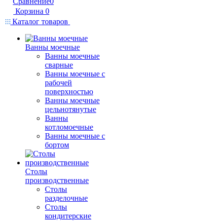
Сравнение
0
Корзина
0
Каталог товаров
Ванны моечные
Ванны моечные
сварные
Ванны моечные с
рабочей
поверхностью
Ванны моечные
цельнотянутые
Ванны
котломоечные
Ванны моечные с
бортом
Столы
производственные
Столы
разделочные
Столы
кондитерские