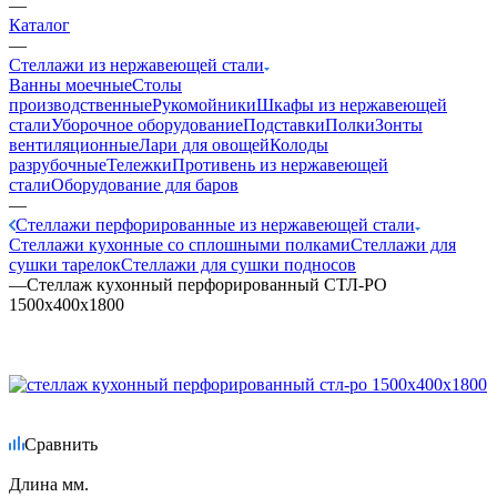
—
Каталог
—
Стеллажи из нержавеющей стали
Ванны моечные
Столы
производственные
Рукомойники
Шкафы из нержавеющей
стали
Уборочное оборудование
Подставки
Полки
Зонты
вентиляционные
Лари для овощей
Колоды
разрубочные
Тележки
Противень из нержавеющей
стали
Оборудование для баров
—
Стеллажи перфорированные из нержавеющей стали
Стеллажи кухонные со сплошными полками
Стеллажи для
сушки тарелок
Стеллажи для сушки подносов
—
Стеллаж кухонный перфорированный СТЛ-РО
1500х400х1800
Сравнить
Длина мм.