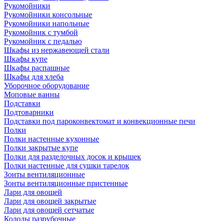
Рукомойники
Рукомойники консольные
Рукомойники напольные
Рукомойник с тумбой
Рукомойник с педалью
Шкафы из нержавеющей стали
Шкафы купе
Шкафы распашные
Шкафы для хлеба
Уборочное оборудование
Моповые ванны
Подставки
Подтоварники
Подставки под пароконвектомат и конвекционные печи
Полки
Полки настенные кухонные
Полки закрытые купе
Полки для разделочных досок и крышек
Полки настенные для сушки тарелок
Зонты вентиляционные
Зонты вентиляционные пристенные
Лари для овощей
Лари для овощей закрытые
Лари для овощей сетчатые
Колоды разрубочные