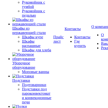
Рукомойник с
тумбой
Рукомойник с
педалью
О компан
Шкафы из
Контакты
нержавеющей стали
О
Шкафы купе
Прайс
Контакты
ком
Шкафы
лист
Где
Вак
распашные
купить
Рек
Шкафы для хлеба
Уборочное
оборудование
Моповые ванны
Подставки
Подтоварники
Подставки под
пароконвектомат
и конвекционные
печи