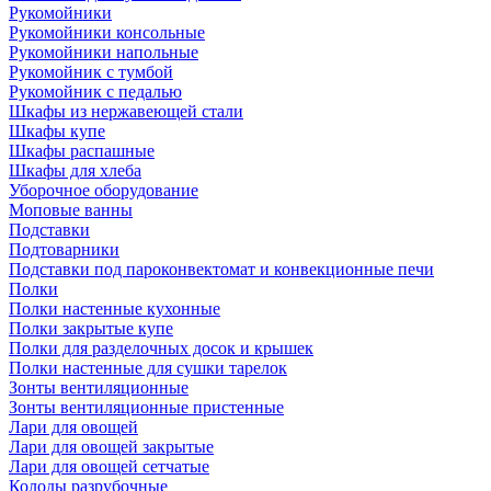
Рукомойники
Рукомойники консольные
Рукомойники напольные
Рукомойник с тумбой
Рукомойник с педалью
Шкафы из нержавеющей стали
Шкафы купе
Шкафы распашные
Шкафы для хлеба
Уборочное оборудование
Моповые ванны
Подставки
Подтоварники
Подставки под пароконвектомат и конвекционные печи
Полки
Полки настенные кухонные
Полки закрытые купе
Полки для разделочных досок и крышек
Полки настенные для сушки тарелок
Зонты вентиляционные
Зонты вентиляционные пристенные
Лари для овощей
Лари для овощей закрытые
Лари для овощей сетчатые
Колоды разрубочные