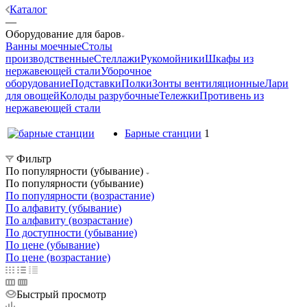
Каталог
—
Оборудование для баров
Ванны моечные
Столы
производственные
Стеллажи
Рукомойники
Шкафы из
нержавеющей стали
Уборочное
оборудование
Подставки
Полки
Зонты вентиляционные
Лари
для овощей
Колоды разрубочные
Тележки
Противень из
нержавеющей стали
Барные станции
1
Фильтр
По популярности (убывание)
По популярности (убывание)
По популярности (возрастание)
По алфавиту (убывание)
По алфавиту (возрастание)
По доступности (убывание)
По цене (убывание)
По цене (возрастание)
Быстрый просмотр