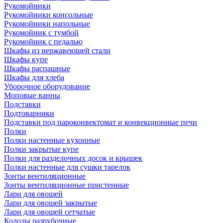
Рукомойники
Рукомойники консольные
Рукомойники напольные
Рукомойник с тумбой
Рукомойник с педалью
Шкафы из нержавеющей стали
Шкафы купе
Шкафы распашные
Шкафы для хлеба
Уборочное оборудование
Моповые ванны
Подставки
Подтоварники
Подставки под пароконвектомат и конвекционные печи
Полки
Полки настенные кухонные
Полки закрытые купе
Полки для разделочных досок и крышек
Полки настенные для сушки тарелок
Зонты вентиляционные
Зонты вентиляционные пристенные
Лари для овощей
Лари для овощей закрытые
Лари для овощей сетчатые
Колоды разрубочные