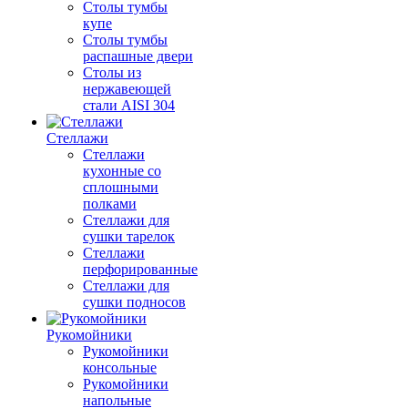
Столы тумбы
купе
Столы тумбы
распашные двери
Столы из
нержавеющей
стали AISI 304
Стеллажи
Стеллажи
кухонные со
сплошными
полками
Стеллажи для
сушки тарелок
Стеллажи
перфорированные
Стеллажи для
сушки подносов
Рукомойники
Рукомойники
консольные
Рукомойники
напольные