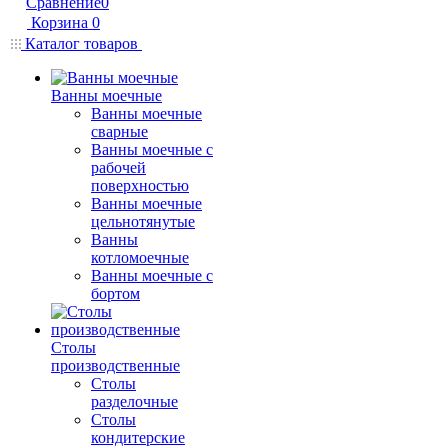
Сравнение
0
Корзина
0
Каталог товаров
Ванны моечные
Ванны моечные
сварные
Ванны моечные с
рабочей
поверхностью
Ванны моечные
цельнотянутые
Ванны
котломоечные
Ванны моечные с
бортом
Столы
производственные
Столы
разделочные
Столы
кондитерские