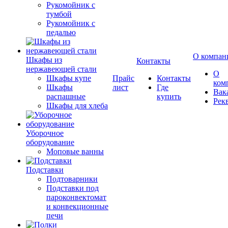
Рукомойник с
тумбой
Рукомойник с
педалью
О компан
Шкафы из
Контакты
нержавеющей стали
О
Шкафы купе
Прайс
Контакты
ком
Шкафы
лист
Где
Вак
распашные
купить
Рек
Шкафы для хлеба
Уборочное
оборудование
Моповые ванны
Подставки
Подтоварники
Подставки под
пароконвектомат
и конвекционные
печи