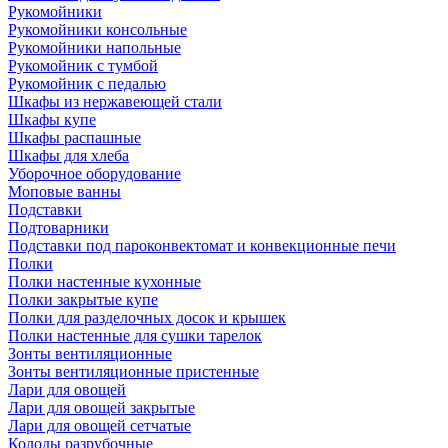
Рукомойники
Рукомойники консольные
Рукомойники напольные
Рукомойник с тумбой
Рукомойник с педалью
Шкафы из нержавеющей стали
Шкафы купе
Шкафы распашные
Шкафы для хлеба
Уборочное оборудование
Моповые ванны
Подставки
Подтоварники
Подставки под пароконвектомат и конвекционные печи
Полки
Полки настенные кухонные
Полки закрытые купе
Полки для разделочных досок и крышек
Полки настенные для сушки тарелок
Зонты вентиляционные
Зонты вентиляционные пристенные
Лари для овощей
Лари для овощей закрытые
Лари для овощей сетчатые
Колоды разрубочные