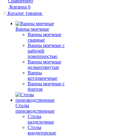
Сравнение
0
Корзина
0
Каталог товаров
Ванны моечные
Ванны моечные
сварные
Ванны моечные с
рабочей
поверхностью
Ванны моечные
цельнотянутые
Ванны
котломоечные
Ванны моечные с
бортом
Столы
производственные
Столы
разделочные
Столы
кондитерские