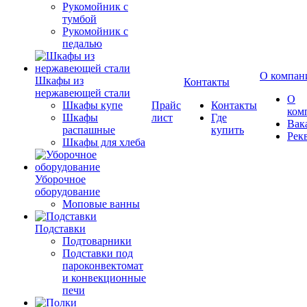
Рукомойник с
тумбой
Рукомойник с
педалью
О компан
Шкафы из
Контакты
нержавеющей стали
О
Шкафы купе
Прайс
Контакты
ком
Шкафы
лист
Где
Вак
распашные
купить
Рек
Шкафы для хлеба
Уборочное
оборудование
Моповые ванны
Подставки
Подтоварники
Подставки под
пароконвектомат
и конвекционные
печи