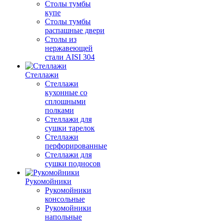
Столы тумбы
купе
Столы тумбы
распашные двери
Столы из
нержавеющей
стали AISI 304
Стеллажи
Стеллажи
кухонные со
сплошными
полками
Стеллажи для
сушки тарелок
Стеллажи
перфорированные
Стеллажи для
сушки подносов
Рукомойники
Рукомойники
консольные
Рукомойники
напольные