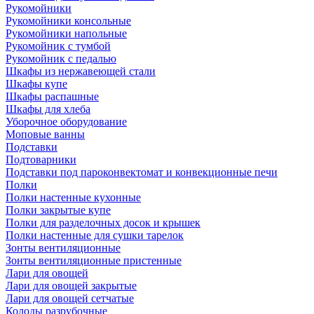
Рукомойники
Рукомойники консольные
Рукомойники напольные
Рукомойник с тумбой
Рукомойник с педалью
Шкафы из нержавеющей стали
Шкафы купе
Шкафы распашные
Шкафы для хлеба
Уборочное оборудование
Моповые ванны
Подставки
Подтоварники
Подставки под пароконвектомат и конвекционные печи
Полки
Полки настенные кухонные
Полки закрытые купе
Полки для разделочных досок и крышек
Полки настенные для сушки тарелок
Зонты вентиляционные
Зонты вентиляционные пристенные
Лари для овощей
Лари для овощей закрытые
Лари для овощей сетчатые
Колоды разрубочные