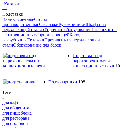
Каталог
—
Подставки
Ванны моечные
Столы
производственные
Стеллажи
Рукомойники
Шкафы из
нержавеющей стали
Уборочное оборудование
Полки
Зонты
вентиляционные
Лари для овощей
Колоды
разрубочные
Тележки
Противень из нержавеющей
стали
Оборудование для баров
Подставки под
пароконвектомат и
конвекционные печи
10
Подтоварники
198
Теги
для кафе
для общепита
для пищеблока
для ресторана
для столовой