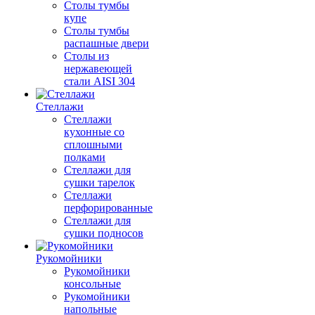
Столы тумбы
купе
Столы тумбы
распашные двери
Столы из
нержавеющей
стали AISI 304
Стеллажи
Стеллажи
кухонные со
сплошными
полками
Стеллажи для
сушки тарелок
Стеллажи
перфорированные
Стеллажи для
сушки подносов
Рукомойники
Рукомойники
консольные
Рукомойники
напольные