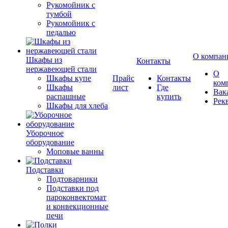
Рукомойник с
тумбой
Рукомойник с
педалью
О компан
Шкафы из
Контакты
нержавеющей стали
О
Шкафы купе
Прайс
Контакты
ком
Шкафы
лист
Где
Вак
распашные
купить
Рек
Шкафы для хлеба
Уборочное
оборудование
Моповые ванны
Подставки
Подтоварники
Подставки под
пароконвектомат
и конвекционные
печи