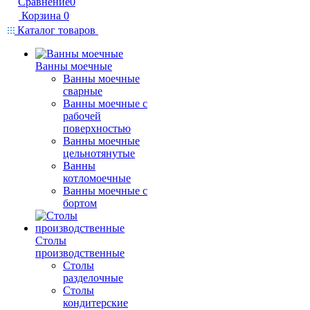
Сравнение
0
Корзина
0
Каталог товаров
Ванны моечные
Ванны моечные
сварные
Ванны моечные с
рабочей
поверхностью
Ванны моечные
цельнотянутые
Ванны
котломоечные
Ванны моечные с
бортом
Столы
производственные
Столы
разделочные
Столы
кондитерские