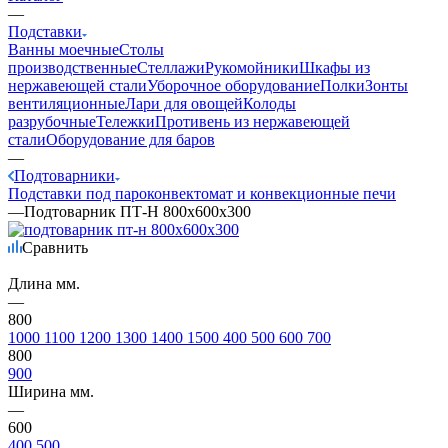
—
Подставки
Ванны моечные
Столы
производственные
Стеллажи
Рукомойники
Шкафы из
нержавеющей стали
Уборочное оборудование
Полки
Зонты
вентиляционные
Лари для овощей
Колоды
разрубочные
Тележки
Противень из нержавеющей
стали
Оборудование для баров
—
Подтоварники
Подставки под пароконвектомат и конвекционные печи
—
Подтоварник ПТ-Н 800х600х300
Сравнить
Длина мм.
—
800
1000
1100
1200
1300
1400
1500
400
500
600
700
800
900
Ширина мм.
—
600
400
500