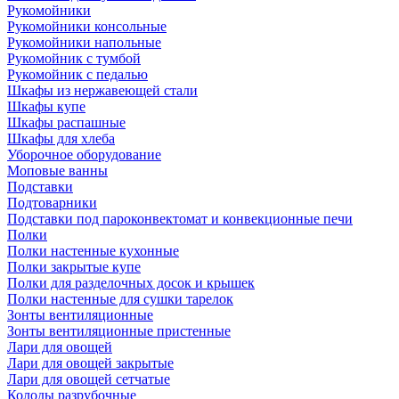
Рукомойники
Рукомойники консольные
Рукомойники напольные
Рукомойник с тумбой
Рукомойник с педалью
Шкафы из нержавеющей стали
Шкафы купе
Шкафы распашные
Шкафы для хлеба
Уборочное оборудование
Моповые ванны
Подставки
Подтоварники
Подставки под пароконвектомат и конвекционные печи
Полки
Полки настенные кухонные
Полки закрытые купе
Полки для разделочных досок и крышек
Полки настенные для сушки тарелок
Зонты вентиляционные
Зонты вентиляционные пристенные
Лари для овощей
Лари для овощей закрытые
Лари для овощей сетчатые
Колоды разрубочные