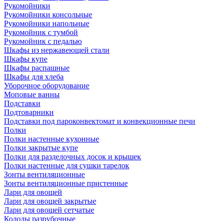
Рукомойники
Рукомойники консольные
Рукомойники напольные
Рукомойник с тумбой
Рукомойник с педалью
Шкафы из нержавеющей стали
Шкафы купе
Шкафы распашные
Шкафы для хлеба
Уборочное оборудование
Моповые ванны
Подставки
Подтоварники
Подставки под пароконвектомат и конвекционные печи
Полки
Полки настенные кухонные
Полки закрытые купе
Полки для разделочных досок и крышек
Полки настенные для сушки тарелок
Зонты вентиляционные
Зонты вентиляционные пристенные
Лари для овощей
Лари для овощей закрытые
Лари для овощей сетчатые
Колоды разрубочные