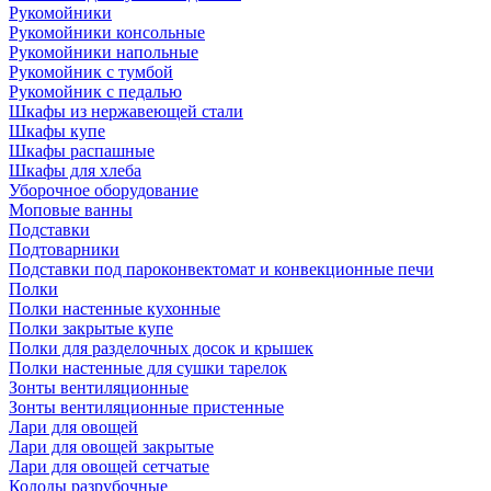
Рукомойники
Рукомойники консольные
Рукомойники напольные
Рукомойник с тумбой
Рукомойник с педалью
Шкафы из нержавеющей стали
Шкафы купе
Шкафы распашные
Шкафы для хлеба
Уборочное оборудование
Моповые ванны
Подставки
Подтоварники
Подставки под пароконвектомат и конвекционные печи
Полки
Полки настенные кухонные
Полки закрытые купе
Полки для разделочных досок и крышек
Полки настенные для сушки тарелок
Зонты вентиляционные
Зонты вентиляционные пристенные
Лари для овощей
Лари для овощей закрытые
Лари для овощей сетчатые
Колоды разрубочные