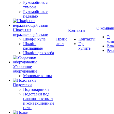
Рукомойник с
тумбой
Рукомойник с
педалью
О компан
Шкафы из
Контакты
нержавеющей стали
О
Шкафы купе
Прайс
Контакты
ком
Шкафы
лист
Где
Вак
распашные
купить
Рек
Шкафы для хлеба
Уборочное
оборудование
Моповые ванны
Подставки
Подтоварники
Подставки под
пароконвектомат
и конвекционные
печи