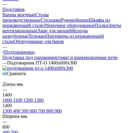
—
Подставки
Ванны моечные
Столы
производственные
Стеллажи
Рукомойники
Шкафы из
нержавеющей стали
Уборочное оборудование
Полки
Зонты
вентиляционные
Лари для овощей
Колоды
разрубочные
Тележки
Противень из нержавеющей
стали
Оборудование для баров
—
Подтоварники
Подставки под пароконвектомат и конвекционные печи
—
Подтоварник ПТ-О 1400х600х300
Сравнить
Длина мм.
—
1400
1000
1100
1200
1300
1400
1500
400
500
600
700
800
900
Ширина мм.
—
600
400
500