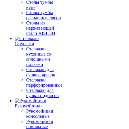
Столы тумбы
купе
Столы тумбы
распашные двери
Столы из
нержавеющей
стали AISI 304
Стеллажи
Стеллажи
кухонные со
сплошными
полками
Стеллажи для
сушки тарелок
Стеллажи
перфорированные
Стеллажи для
сушки подносов
Рукомойники
Рукомойники
консольные
Рукомойники
напольные