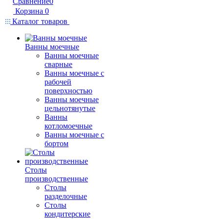
Сравнение
0
Корзина
0
Каталог товаров
Ванны моечные
Ванны моечные
сварные
Ванны моечные с
рабочей
поверхностью
Ванны моечные
цельнотянутые
Ванны
котломоечные
Ванны моечные с
бортом
Столы
производственные
Столы
разделочные
Столы
кондитерские