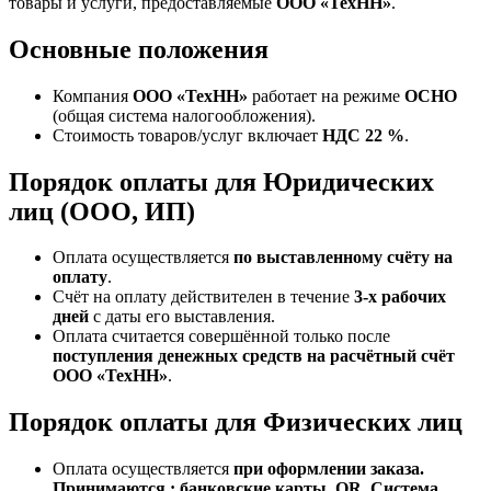
товары и услуги, предоставляемые
ООО «ТехНН»
.
Основные положения
Компания
ООО «ТехНН»
работает на режиме
ОСНО
(общая система налогообложения).
Стоимость товаров/услуг включает
НДС 22 %
.
Порядок оплаты для Юридических
лиц (ООО, ИП)
Оплата осуществляется
по выставленному счёту на
оплату
.
Счёт на оплату действителен в течение
3‑х рабочих
дней
с даты его выставления.
Оплата считается совершённой только после
поступления денежных средств на расчётный счёт
ООО «ТехНН»
.
Порядок оплаты для Физических лиц
Оплата осуществляется
при оформлении заказа.
Принимаются : банковские карты, QR, Система