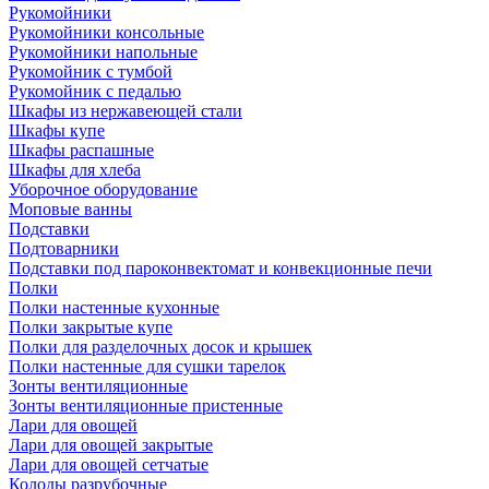
Рукомойники
Рукомойники консольные
Рукомойники напольные
Рукомойник с тумбой
Рукомойник с педалью
Шкафы из нержавеющей стали
Шкафы купе
Шкафы распашные
Шкафы для хлеба
Уборочное оборудование
Моповые ванны
Подставки
Подтоварники
Подставки под пароконвектомат и конвекционные печи
Полки
Полки настенные кухонные
Полки закрытые купе
Полки для разделочных досок и крышек
Полки настенные для сушки тарелок
Зонты вентиляционные
Зонты вентиляционные пристенные
Лари для овощей
Лари для овощей закрытые
Лари для овощей сетчатые
Колоды разрубочные