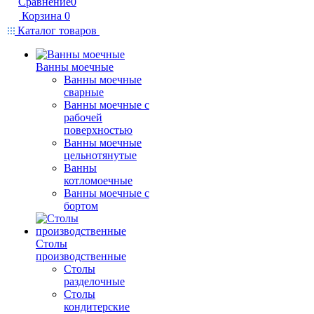
Сравнение
0
Корзина
0
Каталог товаров
Ванны моечные
Ванны моечные
сварные
Ванны моечные с
рабочей
поверхностью
Ванны моечные
цельнотянутые
Ванны
котломоечные
Ванны моечные с
бортом
Столы
производственные
Столы
разделочные
Столы
кондитерские