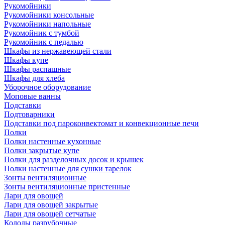
Рукомойники
Рукомойники консольные
Рукомойники напольные
Рукомойник с тумбой
Рукомойник с педалью
Шкафы из нержавеющей стали
Шкафы купе
Шкафы распашные
Шкафы для хлеба
Уборочное оборудование
Моповые ванны
Подставки
Подтоварники
Подставки под пароконвектомат и конвекционные печи
Полки
Полки настенные кухонные
Полки закрытые купе
Полки для разделочных досок и крышек
Полки настенные для сушки тарелок
Зонты вентиляционные
Зонты вентиляционные пристенные
Лари для овощей
Лари для овощей закрытые
Лари для овощей сетчатые
Колоды разрубочные