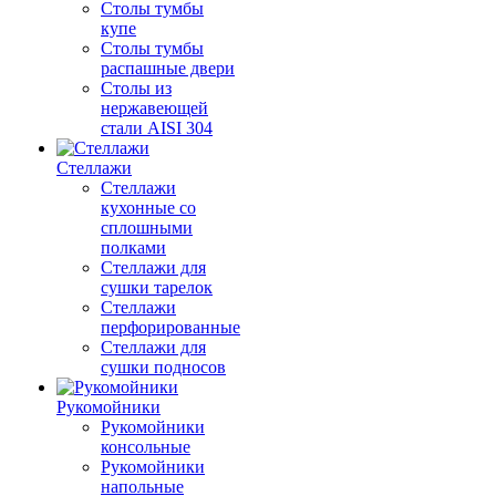
Столы тумбы
купе
Столы тумбы
распашные двери
Столы из
нержавеющей
стали AISI 304
Стеллажи
Стеллажи
кухонные со
сплошными
полками
Стеллажи для
сушки тарелок
Стеллажи
перфорированные
Стеллажи для
сушки подносов
Рукомойники
Рукомойники
консольные
Рукомойники
напольные