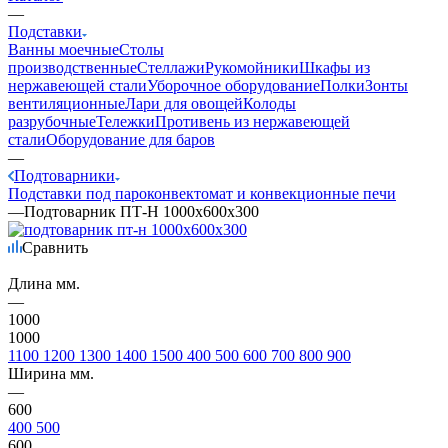
—
Подставки
Ванны моечные
Столы
производственные
Стеллажи
Рукомойники
Шкафы из
нержавеющей стали
Уборочное оборудование
Полки
Зонты
вентиляционные
Лари для овощей
Колоды
разрубочные
Тележки
Противень из нержавеющей
стали
Оборудование для баров
—
Подтоварники
Подставки под пароконвектомат и конвекционные печи
—
Подтоварник ПТ-Н 1000х600х300
Сравнить
Длина мм.
—
1000
1000
1100
1200
1300
1400
1500
400
500
600
700
800
900
Ширина мм.
—
600
400
500
600