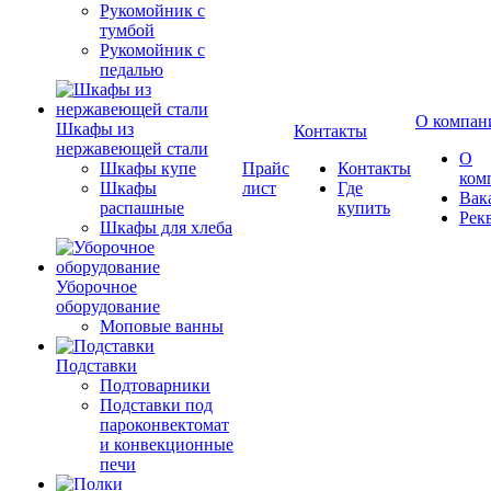
Рукомойник с
тумбой
Рукомойник с
педалью
О компан
Шкафы из
Контакты
нержавеющей стали
О
Шкафы купе
Прайс
Контакты
ком
Шкафы
лист
Где
Вак
распашные
купить
Рек
Шкафы для хлеба
Уборочное
оборудование
Моповые ванны
Подставки
Подтоварники
Подставки под
пароконвектомат
и конвекционные
печи