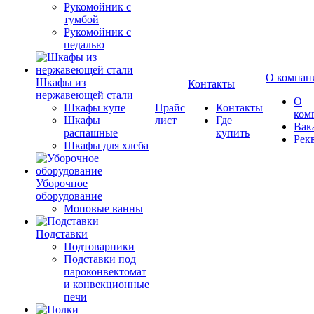
Рукомойник с
тумбой
Рукомойник с
педалью
О компан
Шкафы из
Контакты
нержавеющей стали
О
Шкафы купе
Прайс
Контакты
ком
Шкафы
лист
Где
Вак
распашные
купить
Рек
Шкафы для хлеба
Уборочное
оборудование
Моповые ванны
Подставки
Подтоварники
Подставки под
пароконвектомат
и конвекционные
печи