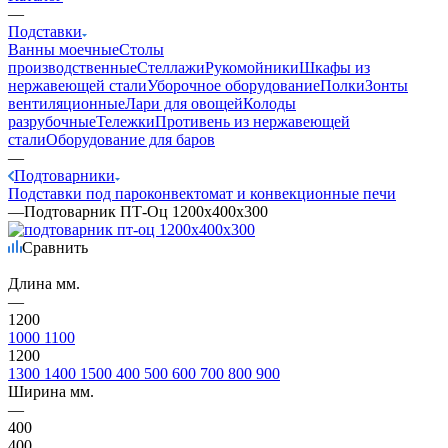
—
Подставки
Ванны моечные
Столы
производственные
Стеллажи
Рукомойники
Шкафы из
нержавеющей стали
Уборочное оборудование
Полки
Зонты
вентиляционные
Лари для овощей
Колоды
разрубочные
Тележки
Противень из нержавеющей
стали
Оборудование для баров
—
Подтоварники
Подставки под пароконвектомат и конвекционные печи
—
Подтоварник ПТ-Оц 1200х400х300
Сравнить
Длина мм.
—
1200
1000
1100
1200
1300
1400
1500
400
500
600
700
800
900
Ширина мм.
—
400
400