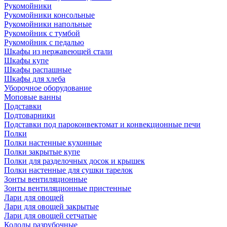
Рукомойники
Рукомойники консольные
Рукомойники напольные
Рукомойник с тумбой
Рукомойник с педалью
Шкафы из нержавеющей стали
Шкафы купе
Шкафы распашные
Шкафы для хлеба
Уборочное оборудование
Моповые ванны
Подставки
Подтоварники
Подставки под пароконвектомат и конвекционные печи
Полки
Полки настенные кухонные
Полки закрытые купе
Полки для разделочных досок и крышек
Полки настенные для сушки тарелок
Зонты вентиляционные
Зонты вентиляционные пристенные
Лари для овощей
Лари для овощей закрытые
Лари для овощей сетчатые
Колоды разрубочные