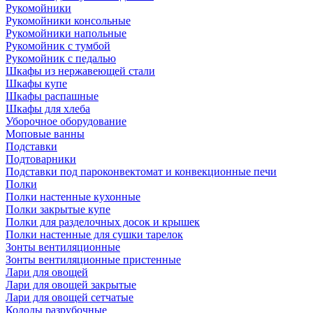
Рукомойники
Рукомойники консольные
Рукомойники напольные
Рукомойник с тумбой
Рукомойник с педалью
Шкафы из нержавеющей стали
Шкафы купе
Шкафы распашные
Шкафы для хлеба
Уборочное оборудование
Моповые ванны
Подставки
Подтоварники
Подставки под пароконвектомат и конвекционные печи
Полки
Полки настенные кухонные
Полки закрытые купе
Полки для разделочных досок и крышек
Полки настенные для сушки тарелок
Зонты вентиляционные
Зонты вентиляционные пристенные
Лари для овощей
Лари для овощей закрытые
Лари для овощей сетчатые
Колоды разрубочные