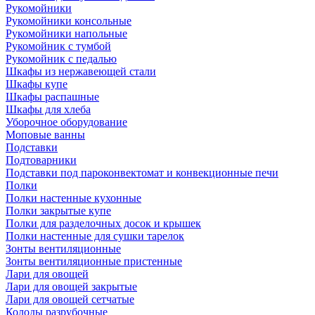
Рукомойники
Рукомойники консольные
Рукомойники напольные
Рукомойник с тумбой
Рукомойник с педалью
Шкафы из нержавеющей стали
Шкафы купе
Шкафы распашные
Шкафы для хлеба
Уборочное оборудование
Моповые ванны
Подставки
Подтоварники
Подставки под пароконвектомат и конвекционные печи
Полки
Полки настенные кухонные
Полки закрытые купе
Полки для разделочных досок и крышек
Полки настенные для сушки тарелок
Зонты вентиляционные
Зонты вентиляционные пристенные
Лари для овощей
Лари для овощей закрытые
Лари для овощей сетчатые
Колоды разрубочные