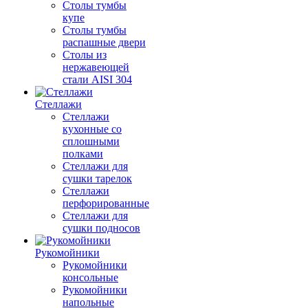
Столы тумбы
купе
Столы тумбы
распашные двери
Столы из
нержавеющей
стали AISI 304
Стеллажи
Стеллажи
кухонные со
сплошными
полками
Стеллажи для
сушки тарелок
Стеллажи
перфорированные
Стеллажи для
сушки подносов
Рукомойники
Рукомойники
консольные
Рукомойники
напольные