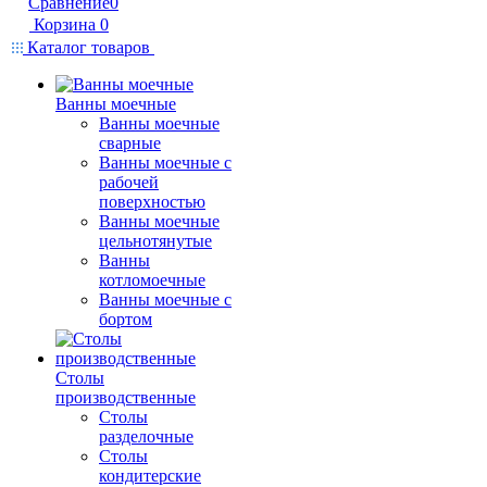
Сравнение
0
Корзина
0
Каталог товаров
Ванны моечные
Ванны моечные
сварные
Ванны моечные с
рабочей
поверхностью
Ванны моечные
цельнотянутые
Ванны
котломоечные
Ванны моечные с
бортом
Столы
производственные
Столы
разделочные
Столы
кондитерские