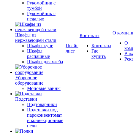
Рукомойник с
тумбой
Рукомойник с
педалью
О компан
Шкафы из
Контакты
нержавеющей стали
О
Шкафы купе
Прайс
Контакты
ком
Шкафы
лист
Где
Вак
распашные
купить
Рек
Шкафы для хлеба
Уборочное
оборудование
Моповые ванны
Подставки
Подтоварники
Подставки под
пароконвектомат
и конвекционные
печи