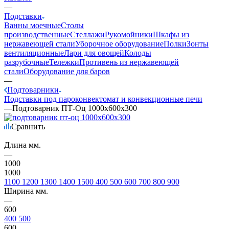
—
Подставки
Ванны моечные
Столы
производственные
Стеллажи
Рукомойники
Шкафы из
нержавеющей стали
Уборочное оборудование
Полки
Зонты
вентиляционные
Лари для овощей
Колоды
разрубочные
Тележки
Противень из нержавеющей
стали
Оборудование для баров
—
Подтоварники
Подставки под пароконвектомат и конвекционные печи
—
Подтоварник ПТ-Оц 1000х600х300
Сравнить
Длина мм.
—
1000
1000
1100
1200
1300
1400
1500
400
500
600
700
800
900
Ширина мм.
—
600
400
500
600