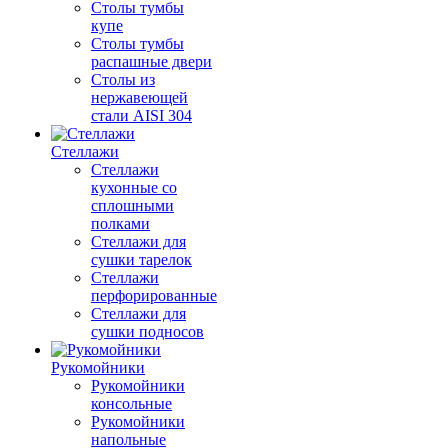
Столы тумбы
купе
Столы тумбы
распашные двери
Столы из
нержавеющей
стали AISI 304
Стеллажи
Стеллажи
кухонные со
сплошными
полками
Стеллажи для
сушки тарелок
Стеллажи
перфорированные
Стеллажи для
сушки подносов
Рукомойники
Рукомойники
консольные
Рукомойники
напольные