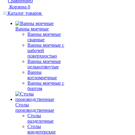
Сравнение
0
Корзина
0
Каталог товаров
Ванны моечные
Ванны моечные
сварные
Ванны моечные с
рабочей
поверхностью
Ванны моечные
цельнотянутые
Ванны
котломоечные
Ванны моечные с
бортом
Столы
производственные
Столы
разделочные
Столы
кондитерские