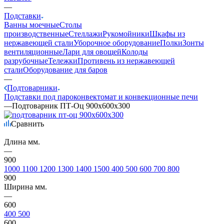
—
Подставки
Ванны моечные
Столы
производственные
Стеллажи
Рукомойники
Шкафы из
нержавеющей стали
Уборочное оборудование
Полки
Зонты
вентиляционные
Лари для овощей
Колоды
разрубочные
Тележки
Противень из нержавеющей
стали
Оборудование для баров
—
Подтоварники
Подставки под пароконвектомат и конвекционные печи
—
Подтоварник ПТ-Оц 900х600х300
Сравнить
Длина мм.
—
900
1000
1100
1200
1300
1400
1500
400
500
600
700
800
900
Ширина мм.
—
600
400
500
600