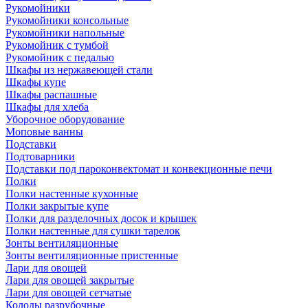
Рукомойники
Рукомойники консольные
Рукомойники напольные
Рукомойник с тумбой
Рукомойник с педалью
Шкафы из нержавеющей стали
Шкафы купе
Шкафы распашные
Шкафы для хлеба
Уборочное оборудование
Моповые ванны
Подставки
Подтоварники
Подставки под пароконвектомат и конвекционные печи
Полки
Полки настенные кухонные
Полки закрытые купе
Полки для разделочных досок и крышек
Полки настенные для сушки тарелок
Зонты вентиляционные
Зонты вентиляционные пристенные
Лари для овощей
Лари для овощей закрытые
Лари для овощей сетчатые
Колоды разрубочные