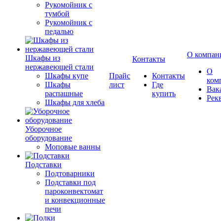
Рукомойник с
тумбой
Рукомойник с
педалью
О компан
Шкафы из
Контакты
нержавеющей стали
О
Шкафы купе
Прайс
Контакты
ком
Шкафы
лист
Где
Вак
распашные
купить
Рек
Шкафы для хлеба
Уборочное
оборудование
Моповые ванны
Подставки
Подтоварники
Подставки под
пароконвектомат
и конвекционные
печи