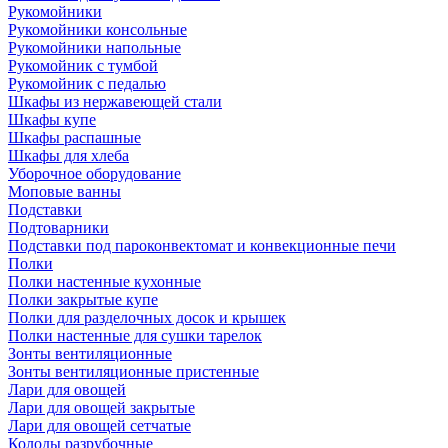
Рукомойники
Рукомойники консольные
Рукомойники напольные
Рукомойник с тумбой
Рукомойник с педалью
Шкафы из нержавеющей стали
Шкафы купе
Шкафы распашные
Шкафы для хлеба
Уборочное оборудование
Моповые ванны
Подставки
Подтоварники
Подставки под пароконвектомат и конвекционные печи
Полки
Полки настенные кухонные
Полки закрытые купе
Полки для разделочных досок и крышек
Полки настенные для сушки тарелок
Зонты вентиляционные
Зонты вентиляционные пристенные
Лари для овощей
Лари для овощей закрытые
Лари для овощей сетчатые
Колоды разрубочные