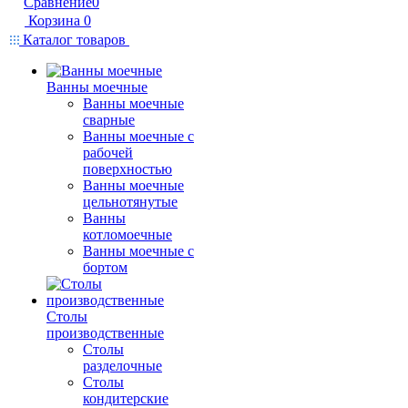
Сравнение
0
Корзина
0
Каталог товаров
Ванны моечные
Ванны моечные
сварные
Ванны моечные с
рабочей
поверхностью
Ванны моечные
цельнотянутые
Ванны
котломоечные
Ванны моечные с
бортом
Столы
производственные
Столы
разделочные
Столы
кондитерские