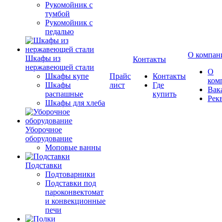
Рукомойник с
тумбой
Рукомойник с
педалью
О компан
Шкафы из
Контакты
нержавеющей стали
О
Шкафы купе
Прайс
Контакты
ком
Шкафы
лист
Где
Вак
распашные
купить
Рек
Шкафы для хлеба
Уборочное
оборудование
Моповые ванны
Подставки
Подтоварники
Подставки под
пароконвектомат
и конвекционные
печи