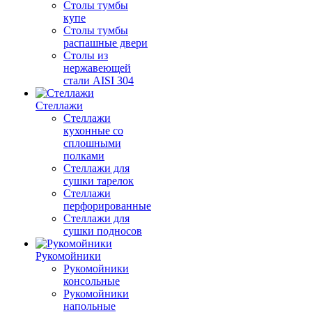
Столы тумбы
купе
Столы тумбы
распашные двери
Столы из
нержавеющей
стали AISI 304
Стеллажи
Стеллажи
кухонные со
сплошными
полками
Стеллажи для
сушки тарелок
Стеллажи
перфорированные
Стеллажи для
сушки подносов
Рукомойники
Рукомойники
консольные
Рукомойники
напольные