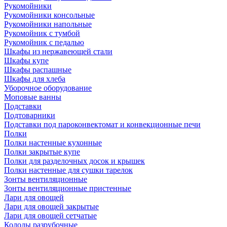
Рукомойники
Рукомойники консольные
Рукомойники напольные
Рукомойник с тумбой
Рукомойник с педалью
Шкафы из нержавеющей стали
Шкафы купе
Шкафы распашные
Шкафы для хлеба
Уборочное оборудование
Моповые ванны
Подставки
Подтоварники
Подставки под пароконвектомат и конвекционные печи
Полки
Полки настенные кухонные
Полки закрытые купе
Полки для разделочных досок и крышек
Полки настенные для сушки тарелок
Зонты вентиляционные
Зонты вентиляционные пристенные
Лари для овощей
Лари для овощей закрытые
Лари для овощей сетчатые
Колоды разрубочные