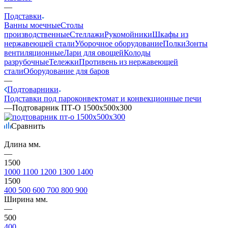
—
Подставки
Ванны моечные
Столы
производственные
Стеллажи
Рукомойники
Шкафы из
нержавеющей стали
Уборочное оборудование
Полки
Зонты
вентиляционные
Лари для овощей
Колоды
разрубочные
Тележки
Противень из нержавеющей
стали
Оборудование для баров
—
Подтоварники
Подставки под пароконвектомат и конвекционные печи
—
Подтоварник ПТ-О 1500х500х300
Сравнить
Длина мм.
—
1500
1000
1100
1200
1300
1400
1500
400
500
600
700
800
900
Ширина мм.
—
500
400