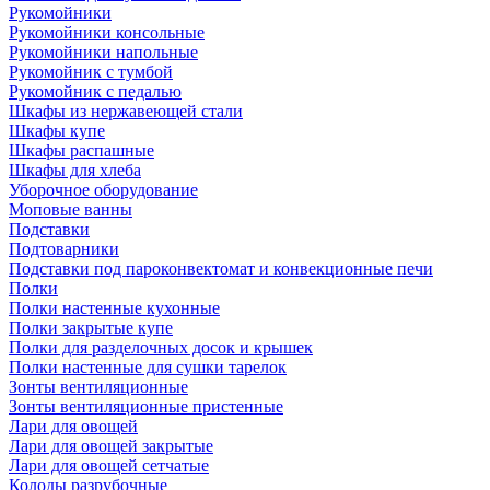
Рукомойники
Рукомойники консольные
Рукомойники напольные
Рукомойник с тумбой
Рукомойник с педалью
Шкафы из нержавеющей стали
Шкафы купе
Шкафы распашные
Шкафы для хлеба
Уборочное оборудование
Моповые ванны
Подставки
Подтоварники
Подставки под пароконвектомат и конвекционные печи
Полки
Полки настенные кухонные
Полки закрытые купе
Полки для разделочных досок и крышек
Полки настенные для сушки тарелок
Зонты вентиляционные
Зонты вентиляционные пристенные
Лари для овощей
Лари для овощей закрытые
Лари для овощей сетчатые
Колоды разрубочные