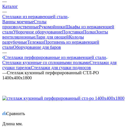
—
Каталог
—
Стеллажи из нержавеющей стали
Ванны моечные
Столы
производственные
Рукомойники
Шкафы из нержавеющей
стали
Уборочное оборудование
Подставки
Полки
Зонты
вентиляционные
Лари для овощей
Колоды
разрубочные
Тележки
Противень из нержавеющей
стали
Оборудование для баров
—
Стеллажи перфорированные из нержавеющей стали
Стеллажи кухонные со сплошными полками
Стеллажи для
сушки тарелок
Стеллажи для сушки подносов
—
Стеллаж кухонный перфорированный СТЛ-РО
1400х400х1800
Сравнить
Длина мм.