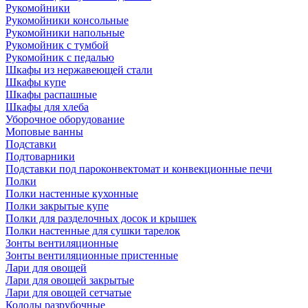
Рукомойники
Рукомойники консольные
Рукомойники напольные
Рукомойник с тумбой
Рукомойник с педалью
Шкафы из нержавеющей стали
Шкафы купе
Шкафы распашные
Шкафы для хлеба
Уборочное оборудование
Моповые ванны
Подставки
Подтоварники
Подставки под пароконвектомат и конвекционные печи
Полки
Полки настенные кухонные
Полки закрытые купе
Полки для разделочных досок и крышек
Полки настенные для сушки тарелок
Зонты вентиляционные
Зонты вентиляционные пристенные
Лари для овощей
Лари для овощей закрытые
Лари для овощей сетчатые
Колоды разрубочные