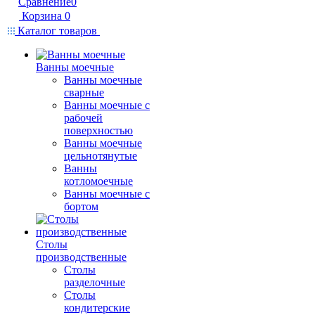
Сравнение
0
Корзина
0
Каталог товаров
Ванны моечные
Ванны моечные
сварные
Ванны моечные с
рабочей
поверхностью
Ванны моечные
цельнотянутые
Ванны
котломоечные
Ванны моечные с
бортом
Столы
производственные
Столы
разделочные
Столы
кондитерские