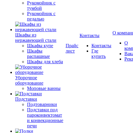
Рукомойник с
тумбой
Рукомойник с
педалью
О компан
Шкафы из
Контакты
нержавеющей стали
О
Шкафы купе
Прайс
Контакты
ком
Шкафы
лист
Где
Вак
распашные
купить
Рек
Шкафы для хлеба
Уборочное
оборудование
Моповые ванны
Подставки
Подтоварники
Подставки под
пароконвектомат
и конвекционные
печи