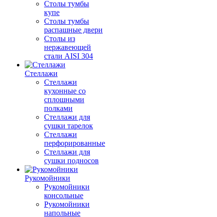
Столы тумбы
купе
Столы тумбы
распашные двери
Столы из
нержавеющей
стали AISI 304
Стеллажи
Стеллажи
кухонные со
сплошными
полками
Стеллажи для
сушки тарелок
Стеллажи
перфорированные
Стеллажи для
сушки подносов
Рукомойники
Рукомойники
консольные
Рукомойники
напольные