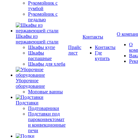
Рукомойник с
тумбой
Рукомойник с
педалью
О компан
Шкафы из
Контакты
нержавеющей стали
О
Шкафы купе
Прайс
Контакты
ком
Шкафы
лист
Где
Вак
распашные
купить
Рек
Шкафы для хлеба
Уборочное
оборудование
Моповые ванны
Подставки
Подтоварники
Подставки под
пароконвектомат
и конвекционные
печи