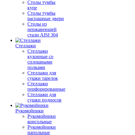
Столы тумбы
купе
Столы тумбы
распашные двери
Столы из
нержавеющей
стали AISI 304
Стеллажи
Стеллажи
кухонные со
сплошными
полками
Стеллажи для
сушки тарелок
Стеллажи
перфорированные
Стеллажи для
сушки подносов
Рукомойники
Рукомойники
консольные
Рукомойники
напольные