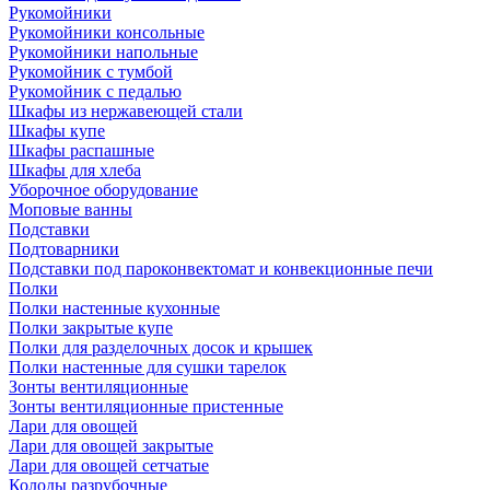
Рукомойники
Рукомойники консольные
Рукомойники напольные
Рукомойник с тумбой
Рукомойник с педалью
Шкафы из нержавеющей стали
Шкафы купе
Шкафы распашные
Шкафы для хлеба
Уборочное оборудование
Моповые ванны
Подставки
Подтоварники
Подставки под пароконвектомат и конвекционные печи
Полки
Полки настенные кухонные
Полки закрытые купе
Полки для разделочных досок и крышек
Полки настенные для сушки тарелок
Зонты вентиляционные
Зонты вентиляционные пристенные
Лари для овощей
Лари для овощей закрытые
Лари для овощей сетчатые
Колоды разрубочные