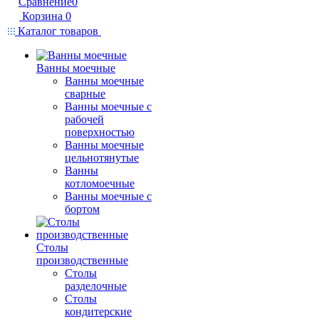
Сравнение
0
Корзина
0
Каталог товаров
Ванны моечные
Ванны моечные
сварные
Ванны моечные с
рабочей
поверхностью
Ванны моечные
цельнотянутые
Ванны
котломоечные
Ванны моечные с
бортом
Столы
производственные
Столы
разделочные
Столы
кондитерские