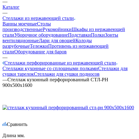
—
Каталог
—
Стеллажи из нержавеющей стали
Ванны моечные
Столы
производственные
Рукомойники
Шкафы из нержавеющей
стали
Уборочное оборудование
Подставки
Полки
Зонты
вентиляционные
Лари для овощей
Колоды
разрубочные
Тележки
Противень из нержавеющей
стали
Оборудование для баров
—
Стеллажи перфорированные из нержавеющей стали
Стеллажи кухонные со сплошными полками
Стеллажи для
сушки тарелок
Стеллажи для сушки подносов
—
Стеллаж кухонный перфорированный СТЛ-РН
900х500х1600
Сравнить
Длина мм.