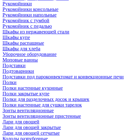
Рукомойники
Рукомойники консольные
Рукомойники напольные
Рукомойник с тумбой
Рукомойник с педалью
Шкафы из нержавеющей стали
Шкафы купе
Шкафы распашные
Шкафы для хлеба
Уборочное оборудование
Моповые ванны
Подставки
Подтоварники
Подставки под пароконвектомат и конвекционные печи
Полки
Полки настенные кухонные
Полки закрытые купе
Полки для разделочных досок и крышек
Полки настенные для сушки тарелок
Зонты вентиляционные
Зонты вентиляционные пристенные
Лари для овощей
Лари для овощей закрытые
Лари для овощей сетчатые
Колоды разрубочные