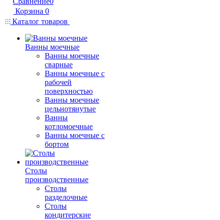
Сравнение
0
Корзина
0
Каталог товаров
Ванны моечные
Ванны моечные
сварные
Ванны моечные с
рабочей
поверхностью
Ванны моечные
цельнотянутые
Ванны
котломоечные
Ванны моечные с
бортом
Столы
производственные
Столы
разделочные
Столы
кондитерские