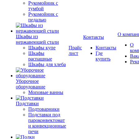
Рукомойник с
тумбой
Рукомойник с
педалью
О компан
Шкафы из
Контакты
нержавеющей стали
О
Шкафы купе
Прайс
Контакты
ком
Шкафы
лист
Где
Вак
распашные
купить
Рек
Шкафы для хлеба
Уборочное
оборудование
Моповые ванны
Подставки
Подтоварники
Подставки под
пароконвектомат
и конвекционные
печи