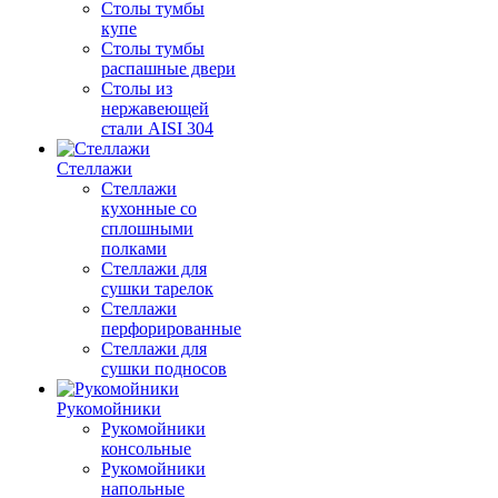
Столы тумбы
купе
Столы тумбы
распашные двери
Столы из
нержавеющей
стали AISI 304
Стеллажи
Стеллажи
кухонные со
сплошными
полками
Стеллажи для
сушки тарелок
Стеллажи
перфорированные
Стеллажи для
сушки подносов
Рукомойники
Рукомойники
консольные
Рукомойники
напольные