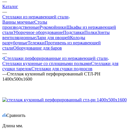
—
Каталог
—
Стеллажи из нержавеющей стали
Ванны моечные
Столы
производственные
Рукомойники
Шкафы из нержавеющей
стали
Уборочное оборудование
Подставки
Полки
Зонты
вентиляционные
Лари для овощей
Колоды
разрубочные
Тележки
Противень из нержавеющей
стали
Оборудование для баров
—
Стеллажи перфорированные из нержавеющей стали
Стеллажи кухонные со сплошными полками
Стеллажи для
сушки тарелок
Стеллажи для сушки подносов
—
Стеллаж кухонный перфорированный СТЛ-РН
1400х500х1600
Сравнить
Длина мм.