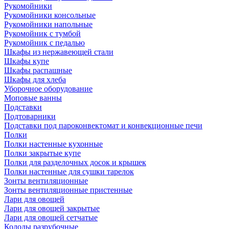
Рукомойники
Рукомойники консольные
Рукомойники напольные
Рукомойник с тумбой
Рукомойник с педалью
Шкафы из нержавеющей стали
Шкафы купе
Шкафы распашные
Шкафы для хлеба
Уборочное оборудование
Моповые ванны
Подставки
Подтоварники
Подставки под пароконвектомат и конвекционные печи
Полки
Полки настенные кухонные
Полки закрытые купе
Полки для разделочных досок и крышек
Полки настенные для сушки тарелок
Зонты вентиляционные
Зонты вентиляционные пристенные
Лари для овощей
Лари для овощей закрытые
Лари для овощей сетчатые
Колоды разрубочные