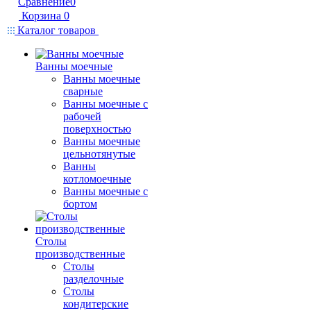
Сравнение
0
Корзина
0
Каталог товаров
Ванны моечные
Ванны моечные
сварные
Ванны моечные с
рабочей
поверхностью
Ванны моечные
цельнотянутые
Ванны
котломоечные
Ванны моечные с
бортом
Столы
производственные
Столы
разделочные
Столы
кондитерские