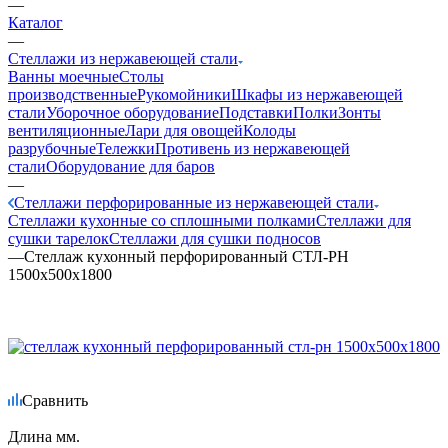
—
Каталог
—
Стеллажи из нержавеющей стали
Ванны моечные
Столы
производственные
Рукомойники
Шкафы из нержавеющей
стали
Уборочное оборудование
Подставки
Полки
Зонты
вентиляционные
Лари для овощей
Колоды
разрубочные
Тележки
Противень из нержавеющей
стали
Оборудование для баров
—
Стеллажи перфорированные из нержавеющей стали
Стеллажи кухонные со сплошными полками
Стеллажи для
сушки тарелок
Стеллажи для сушки подносов
—
Стеллаж кухонный перфорированный СТЛ-РН
1500х500х1800
Сравнить
Длина мм.