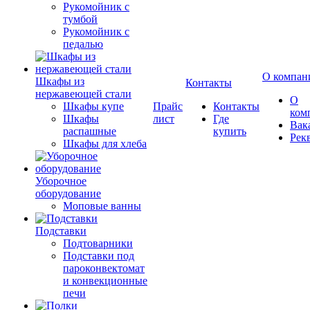
Рукомойник с
тумбой
Рукомойник с
педалью
О компан
Шкафы из
Контакты
нержавеющей стали
О
Шкафы купе
Прайс
Контакты
ком
Шкафы
лист
Где
Вак
распашные
купить
Рек
Шкафы для хлеба
Уборочное
оборудование
Моповые ванны
Подставки
Подтоварники
Подставки под
пароконвектомат
и конвекционные
печи