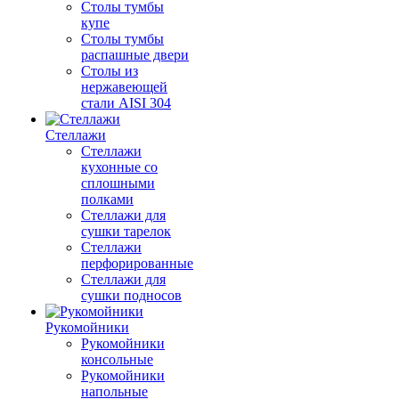
Столы тумбы
купе
Столы тумбы
распашные двери
Столы из
нержавеющей
стали AISI 304
Стеллажи
Стеллажи
кухонные со
сплошными
полками
Стеллажи для
сушки тарелок
Стеллажи
перфорированные
Стеллажи для
сушки подносов
Рукомойники
Рукомойники
консольные
Рукомойники
напольные