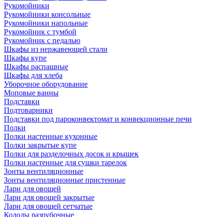
Рукомойники
Рукомойники консольные
Рукомойники напольные
Рукомойник с тумбой
Рукомойник с педалью
Шкафы из нержавеющей стали
Шкафы купе
Шкафы распашные
Шкафы для хлеба
Уборочное оборудование
Моповые ванны
Подставки
Подтоварники
Подставки под пароконвектомат и конвекционные печи
Полки
Полки настенные кухонные
Полки закрытые купе
Полки для разделочных досок и крышек
Полки настенные для сушки тарелок
Зонты вентиляционные
Зонты вентиляционные пристенные
Лари для овощей
Лари для овощей закрытые
Лари для овощей сетчатые
Колоды разрубочные