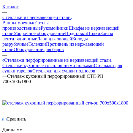
—
Каталог
—
Стеллажи из нержавеющей стали
Ванны моечные
Столы
производственные
Рукомойники
Шкафы из нержавеющей
стали
Уборочное оборудование
Подставки
Полки
Зонты
вентиляционные
Лари для овощей
Колоды
разрубочные
Тележки
Противень из нержавеющей
стали
Оборудование для баров
—
Стеллажи перфорированные из нержавеющей стали
Стеллажи кухонные со сплошными полками
Стеллажи для
сушки тарелок
Стеллажи для сушки подносов
—
Стеллаж кухонный перфорированный СТЛ-РН
700х500х1800
Сравнить
Длина мм.