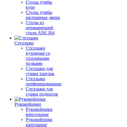
Столы тумбы
купе
Столы тумбы
распашные двери
Столы из
нержавеющей
стали AISI 304
Стеллажи
Стеллажи
кухонные со
сплошными
полками
Стеллажи для
сушки тарелок
Стеллажи
перфорированные
Стеллажи для
сушки подносов
Рукомойники
Рукомойники
консольные
Рукомойники
напольные