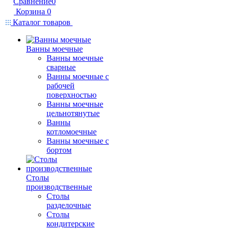
Сравнение
0
Корзина
0
Каталог товаров
Ванны моечные
Ванны моечные
сварные
Ванны моечные с
рабочей
поверхностью
Ванны моечные
цельнотянутые
Ванны
котломоечные
Ванны моечные с
бортом
Столы
производственные
Столы
разделочные
Столы
кондитерские