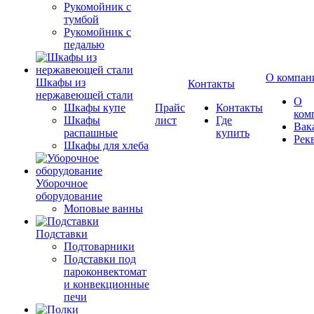
Рукомойник с
тумбой
Рукомойник с
педалью
О компан
Шкафы из
Контакты
нержавеющей стали
О
Шкафы купе
Прайс
Контакты
ком
Шкафы
лист
Где
Вак
распашные
купить
Рек
Шкафы для хлеба
Уборочное
оборудование
Моповые ванны
Подставки
Подтоварники
Подставки под
пароконвектомат
и конвекционные
печи