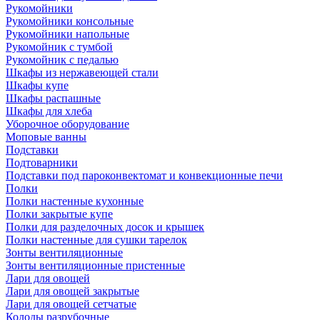
Рукомойники
Рукомойники консольные
Рукомойники напольные
Рукомойник с тумбой
Рукомойник с педалью
Шкафы из нержавеющей стали
Шкафы купе
Шкафы распашные
Шкафы для хлеба
Уборочное оборудование
Моповые ванны
Подставки
Подтоварники
Подставки под пароконвектомат и конвекционные печи
Полки
Полки настенные кухонные
Полки закрытые купе
Полки для разделочных досок и крышек
Полки настенные для сушки тарелок
Зонты вентиляционные
Зонты вентиляционные пристенные
Лари для овощей
Лари для овощей закрытые
Лари для овощей сетчатые
Колоды разрубочные