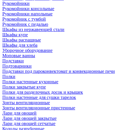
Рукомойники
Рукомойники консольные
Рукомойники напольные
Рукомойник с тумбой
Рукомойник с педалью
Шкафы из нержавеющей стали
Шкафы купе
Шкафы распашные
Шкафы для хлеба
Уборочное оборудование
Моповые ванны
Подставки
Подтоварники
Подставки под пароконвектомат и конвекционные печи
Полки
Полки настенные кухонные
Полки закрытые купе
Полки для разделочных досок и крышек
Полки настенные для сушки тарелок
Зонты вентиляционные
Зонты вентиляционные пристенные
Лари для овощей
Лари для овощей закрытые
Лари для овощей сетчатые
Колоды разрубочные