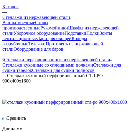
—
Каталог
—
Стеллажи из нержавеющей стали
Ванны моечные
Столы
производственные
Рукомойники
Шкафы из нержавеющей
стали
Уборочное оборудование
Подставки
Полки
Зонты
вентиляционные
Лари для овощей
Колоды
разрубочные
Тележки
Противень из нержавеющей
стали
Оборудование для баров
—
Стеллажи перфорированные из нержавеющей стали
Стеллажи кухонные со сплошными полками
Стеллажи для
сушки тарелок
Стеллажи для сушки подносов
—
Стеллаж кухонный перфорированный СТЛ-РО
900х400х1600
Сравнить
Длина мм.