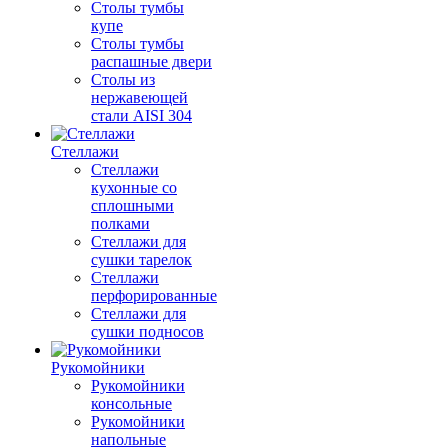
Столы тумбы
купе
Столы тумбы
распашные двери
Столы из
нержавеющей
стали AISI 304
Стеллажи
Стеллажи
кухонные со
сплошными
полками
Стеллажи для
сушки тарелок
Стеллажи
перфорированные
Стеллажи для
сушки подносов
Рукомойники
Рукомойники
консольные
Рукомойники
напольные