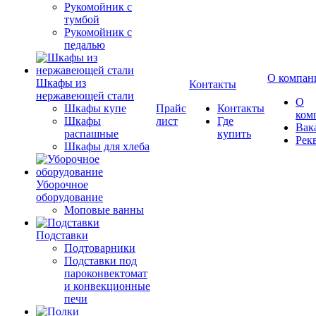
Рукомойник с
тумбой
Рукомойник с
педалью
О компан
Шкафы из
Контакты
нержавеющей стали
О
Шкафы купе
Прайс
Контакты
ком
Шкафы
лист
Где
Вак
распашные
купить
Рек
Шкафы для хлеба
Уборочное
оборудование
Моповые ванны
Подставки
Подтоварники
Подставки под
пароконвектомат
и конвекционные
печи