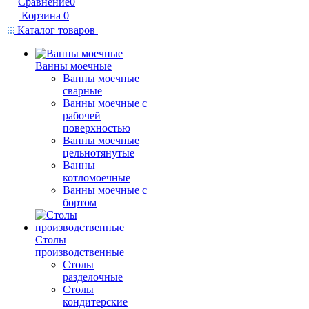
Сравнение
0
Корзина
0
Каталог товаров
Ванны моечные
Ванны моечные
сварные
Ванны моечные с
рабочей
поверхностью
Ванны моечные
цельнотянутые
Ванны
котломоечные
Ванны моечные с
бортом
Столы
производственные
Столы
разделочные
Столы
кондитерские