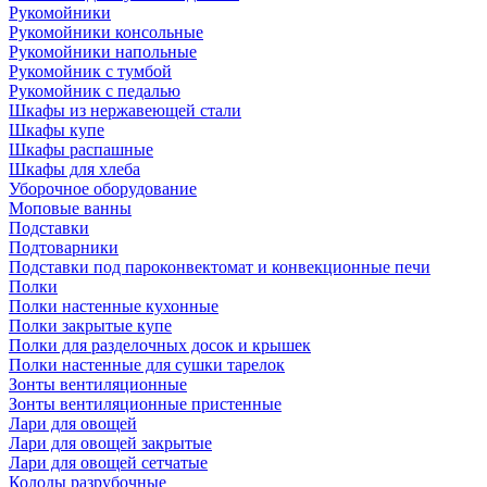
Рукомойники
Рукомойники консольные
Рукомойники напольные
Рукомойник с тумбой
Рукомойник с педалью
Шкафы из нержавеющей стали
Шкафы купе
Шкафы распашные
Шкафы для хлеба
Уборочное оборудование
Моповые ванны
Подставки
Подтоварники
Подставки под пароконвектомат и конвекционные печи
Полки
Полки настенные кухонные
Полки закрытые купе
Полки для разделочных досок и крышек
Полки настенные для сушки тарелок
Зонты вентиляционные
Зонты вентиляционные пристенные
Лари для овощей
Лари для овощей закрытые
Лари для овощей сетчатые
Колоды разрубочные