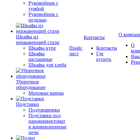
Рукомойник с
тумбой
Рукомойник с
педалью
О компан
Шкафы из
Контакты
нержавеющей стали
О
Шкафы купе
Прайс
Контакты
ком
Шкафы
лист
Где
Вак
распашные
купить
Рек
Шкафы для хлеба
Уборочное
оборудование
Моповые ванны
Подставки
Подтоварники
Подставки под
пароконвектомат
и конвекционные
печи