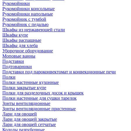
Рукомойники
Рукомойники консольные
Рукомойники напольные
Рукомойник с тумбой
Рукомойник с педалью
Шкафы из нержавеющей стали
Шкафы купе
Шкафы распашные
Шкафы для хлеба
Уборочное оборудование
Моповые ванны
Подставки
Подтоварники
Подставки под пароконвектомат и конвекционные печи
Полки
Полки настенные кухонные
Полки закрытые купе
Полки для разделочных досок и крышек
Полки настенные для сушки тарелок
Зонты вентиляционные
Зонты вентиляционные пристенные
Лари для овощей
Лари для овощей закрытые
Лари для овощей сетчатые
Колоды разрубочные