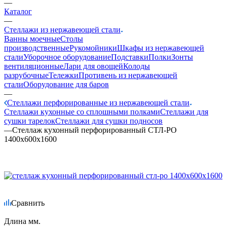
—
Каталог
—
Стеллажи из нержавеющей стали
Ванны моечные
Столы
производственные
Рукомойники
Шкафы из нержавеющей
стали
Уборочное оборудование
Подставки
Полки
Зонты
вентиляционные
Лари для овощей
Колоды
разрубочные
Тележки
Противень из нержавеющей
стали
Оборудование для баров
—
Стеллажи перфорированные из нержавеющей стали
Стеллажи кухонные со сплошными полками
Стеллажи для
сушки тарелок
Стеллажи для сушки подносов
—
Стеллаж кухонный перфорированный СТЛ-РО
1400х600х1600
Сравнить
Длина мм.