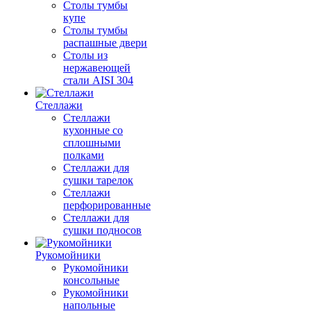
Столы тумбы
купе
Столы тумбы
распашные двери
Столы из
нержавеющей
стали AISI 304
Стеллажи
Стеллажи
кухонные со
сплошными
полками
Стеллажи для
сушки тарелок
Стеллажи
перфорированные
Стеллажи для
сушки подносов
Рукомойники
Рукомойники
консольные
Рукомойники
напольные