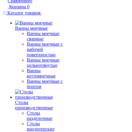
Сравнение
0
Корзина
0
Каталог товаров
Ванны моечные
Ванны моечные
сварные
Ванны моечные с
рабочей
поверхностью
Ванны моечные
цельнотянутые
Ванны
котломоечные
Ванны моечные с
бортом
Столы
производственные
Столы
разделочные
Столы
кондитерские