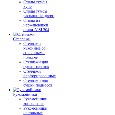
Столы тумбы
купе
Столы тумбы
распашные двери
Столы из
нержавеющей
стали AISI 304
Стеллажи
Стеллажи
кухонные со
сплошными
полками
Стеллажи для
сушки тарелок
Стеллажи
перфорированные
Стеллажи для
сушки подносов
Рукомойники
Рукомойники
консольные
Рукомойники
напольные