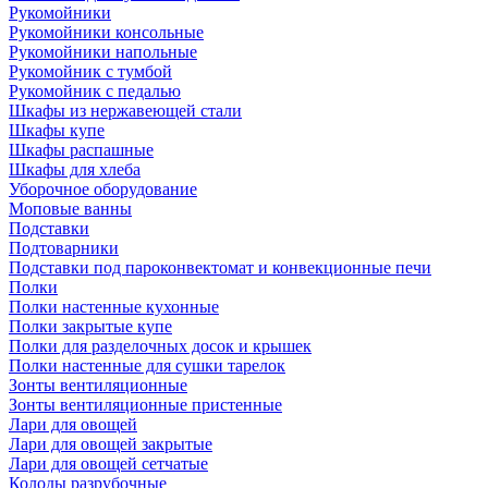
Рукомойники
Рукомойники консольные
Рукомойники напольные
Рукомойник с тумбой
Рукомойник с педалью
Шкафы из нержавеющей стали
Шкафы купе
Шкафы распашные
Шкафы для хлеба
Уборочное оборудование
Моповые ванны
Подставки
Подтоварники
Подставки под пароконвектомат и конвекционные печи
Полки
Полки настенные кухонные
Полки закрытые купе
Полки для разделочных досок и крышек
Полки настенные для сушки тарелок
Зонты вентиляционные
Зонты вентиляционные пристенные
Лари для овощей
Лари для овощей закрытые
Лари для овощей сетчатые
Колоды разрубочные