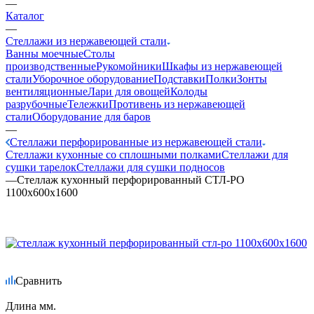
—
Каталог
—
Стеллажи из нержавеющей стали
Ванны моечные
Столы
производственные
Рукомойники
Шкафы из нержавеющей
стали
Уборочное оборудование
Подставки
Полки
Зонты
вентиляционные
Лари для овощей
Колоды
разрубочные
Тележки
Противень из нержавеющей
стали
Оборудование для баров
—
Стеллажи перфорированные из нержавеющей стали
Стеллажи кухонные со сплошными полками
Стеллажи для
сушки тарелок
Стеллажи для сушки подносов
—
Стеллаж кухонный перфорированный СТЛ-РО
1100х600х1600
Сравнить
Длина мм.