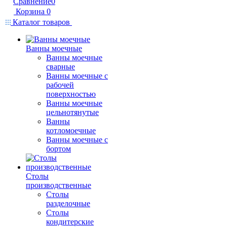
Сравнение
0
Корзина
0
Каталог товаров
Ванны моечные
Ванны моечные
сварные
Ванны моечные с
рабочей
поверхностью
Ванны моечные
цельнотянутые
Ванны
котломоечные
Ванны моечные с
бортом
Столы
производственные
Столы
разделочные
Столы
кондитерские