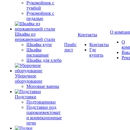
Рукомойник с
тумбой
Рукомойник с
педалью
О компан
Шкафы из
Контакты
нержавеющей стали
О
Шкафы купе
Прайс
Контакты
ком
Шкафы
лист
Где
Вак
распашные
купить
Рек
Шкафы для хлеба
Уборочное
оборудование
Моповые ванны
Подставки
Подтоварники
Подставки под
пароконвектомат
и конвекционные
печи