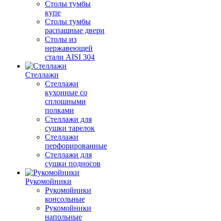
Столы тумбы
купе
Столы тумбы
распашные двери
Столы из
нержавеющей
стали AISI 304
Стеллажи
Стеллажи
кухонные со
сплошными
полками
Стеллажи для
сушки тарелок
Стеллажи
перфорированные
Стеллажи для
сушки подносов
Рукомойники
Рукомойники
консольные
Рукомойники
напольные