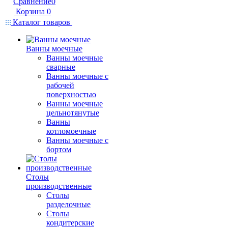
Сравнение
0
Корзина
0
Каталог товаров
Ванны моечные
Ванны моечные
сварные
Ванны моечные с
рабочей
поверхностью
Ванны моечные
цельнотянутые
Ванны
котломоечные
Ванны моечные с
бортом
Столы
производственные
Столы
разделочные
Столы
кондитерские