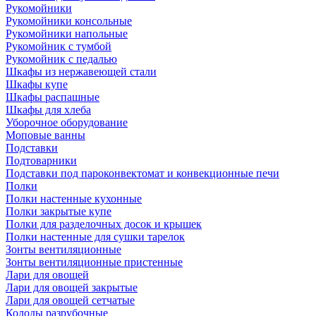
Рукомойники
Рукомойники консольные
Рукомойники напольные
Рукомойник с тумбой
Рукомойник с педалью
Шкафы из нержавеющей стали
Шкафы купе
Шкафы распашные
Шкафы для хлеба
Уборочное оборудование
Моповые ванны
Подставки
Подтоварники
Подставки под пароконвектомат и конвекционные печи
Полки
Полки настенные кухонные
Полки закрытые купе
Полки для разделочных досок и крышек
Полки настенные для сушки тарелок
Зонты вентиляционные
Зонты вентиляционные пристенные
Лари для овощей
Лари для овощей закрытые
Лари для овощей сетчатые
Колоды разрубочные