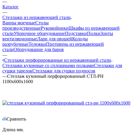
—
Каталог
—
Стеллажи из нержавеющей стали
Ванны моечные
Столы
производственные
Рукомойники
Шкафы из нержавеющей
стали
Уборочное оборудование
Подставки
Полки
Зонты
вентиляционные
Лари для овощей
Колоды
разрубочные
Тележки
Противень из нержавеющей
стали
Оборудование для баров
—
Стеллажи перфорированные из нержавеющей стали
Стеллажи кухонные со сплошными полками
Стеллажи для
сушки тарелок
Стеллажи для сушки подносов
—
Стеллаж кухонный перфорированный СТЛ-РН
1100х600х1600
Сравнить
Длина мм.