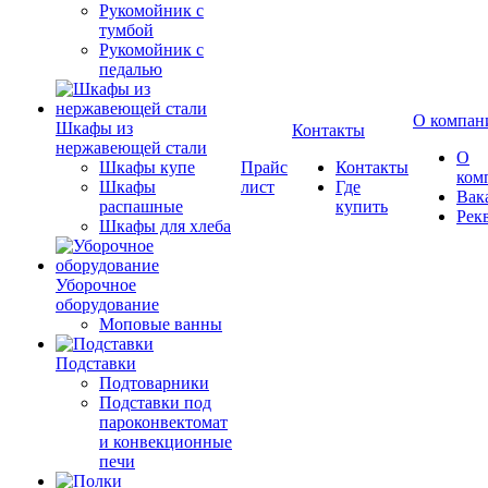
Рукомойник с
тумбой
Рукомойник с
педалью
О компан
Шкафы из
Контакты
нержавеющей стали
О
Шкафы купе
Прайс
Контакты
ком
Шкафы
лист
Где
Вак
распашные
купить
Рек
Шкафы для хлеба
Уборочное
оборудование
Моповые ванны
Подставки
Подтоварники
Подставки под
пароконвектомат
и конвекционные
печи