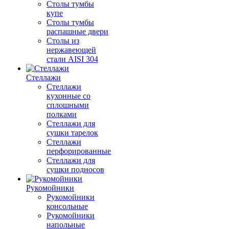
Столы тумбы
купе
Столы тумбы
распашные двери
Столы из
нержавеющей
стали AISI 304
Стеллажи
Стеллажи
кухонные со
сплошными
полками
Стеллажи для
сушки тарелок
Стеллажи
перфорированные
Стеллажи для
сушки подносов
Рукомойники
Рукомойники
консольные
Рукомойники
напольные