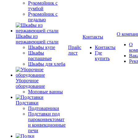
Рукомойник с
тумбой
Рукомойник с
педалью
О компан
Шкафы из
Контакты
нержавеющей стали
О
Шкафы купе
Прайс
Контакты
ком
Шкафы
лист
Где
Вак
распашные
купить
Рек
Шкафы для хлеба
Уборочное
оборудование
Моповые ванны
Подставки
Подтоварники
Подставки под
пароконвектомат
и конвекционные
печи