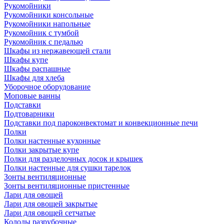
Рукомойники
Рукомойники консольные
Рукомойники напольные
Рукомойник с тумбой
Рукомойник с педалью
Шкафы из нержавеющей стали
Шкафы купе
Шкафы распашные
Шкафы для хлеба
Уборочное оборудование
Моповые ванны
Подставки
Подтоварники
Подставки под пароконвектомат и конвекционные печи
Полки
Полки настенные кухонные
Полки закрытые купе
Полки для разделочных досок и крышек
Полки настенные для сушки тарелок
Зонты вентиляционные
Зонты вентиляционные пристенные
Лари для овощей
Лари для овощей закрытые
Лари для овощей сетчатые
Колоды разрубочные