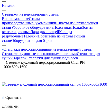
—
Каталог
—
Стеллажи из нержавеющей стали
Ванны моечные
Столы
производственные
Рукомойники
Шкафы из нержавеющей
стали
Уборочное оборудование
Подставки
Полки
Зонты
вентиляционные
Лари для овощей
Колоды
разрубочные
Тележки
Противень из нержавеющей
стали
Оборудование для баров
—
Стеллажи перфорированные из нержавеющей стали
Стеллажи кухонные со сплошными полками
Стеллажи для
сушки тарелок
Стеллажи для сушки подносов
—
Стеллаж кухонный перфорированный СТЛ-РН
1000х600х1600
Сравнить
Длина мм.