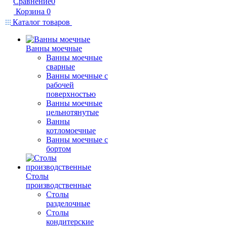
Сравнение
0
Корзина
0
Каталог товаров
Ванны моечные
Ванны моечные
сварные
Ванны моечные с
рабочей
поверхностью
Ванны моечные
цельнотянутые
Ванны
котломоечные
Ванны моечные с
бортом
Столы
производственные
Столы
разделочные
Столы
кондитерские