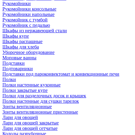
Рукомойники
Рукомойники консольные
Рукомойники напольные
Рукомойник с тумбой
Рукомойник с педалью
Шкафы из нержавеющей стали
Шкафы купе
Шкафы распашные
Шкафы для хлеба
Уборочное оборудование
Моповые ванны
Подставки
Подтоварники
Подставки под пароконвектомат и конвекционные печи
Полки
Полки настенные кухонные
Полки закрытые купе
Полки для разделочных досок и крышек
Полки настенные для сушки тарелок
Зонты вентиляционные
Зонты вентиляционные пристенные
Лари для овощей
Лари для овощей закрытые
Лари для овощей сетчатые
Колоды разрубочные