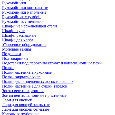
Рукомойники
Рукомойники консольные
Рукомойники напольные
Рукомойник с тумбой
Рукомойник с педалью
Шкафы из нержавеющей стали
Шкафы купе
Шкафы распашные
Шкафы для хлеба
Уборочное оборудование
Моповые ванны
Подставки
Подтоварники
Подставки под пароконвектомат и конвекционные печи
Полки
Полки настенные кухонные
Полки закрытые купе
Полки для разделочных досок и крышек
Полки настенные для сушки тарелок
Зонты вентиляционные
Зонты вентиляционные пристенные
Лари для овощей
Лари для овощей закрытые
Лари для овощей сетчатые
Колоды разрубочные