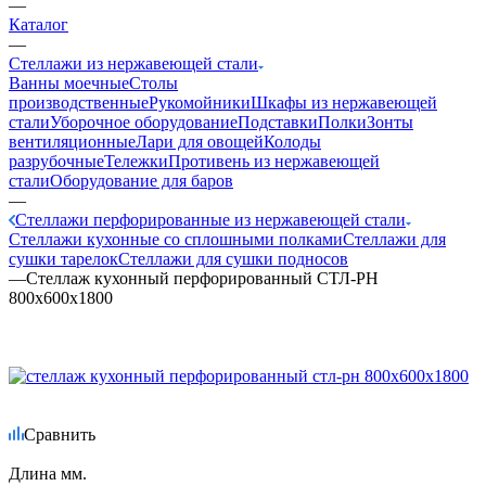
—
Каталог
—
Стеллажи из нержавеющей стали
Ванны моечные
Столы
производственные
Рукомойники
Шкафы из нержавеющей
стали
Уборочное оборудование
Подставки
Полки
Зонты
вентиляционные
Лари для овощей
Колоды
разрубочные
Тележки
Противень из нержавеющей
стали
Оборудование для баров
—
Стеллажи перфорированные из нержавеющей стали
Стеллажи кухонные со сплошными полками
Стеллажи для
сушки тарелок
Стеллажи для сушки подносов
—
Стеллаж кухонный перфорированный СТЛ-РН
800х600х1800
Сравнить
Длина мм.