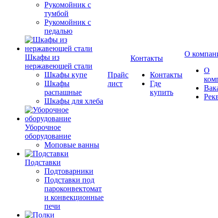
Рукомойник с
тумбой
Рукомойник с
педалью
О компан
Шкафы из
Контакты
нержавеющей стали
О
Шкафы купе
Прайс
Контакты
ком
Шкафы
лист
Где
Вак
распашные
купить
Рек
Шкафы для хлеба
Уборочное
оборудование
Моповые ванны
Подставки
Подтоварники
Подставки под
пароконвектомат
и конвекционные
печи