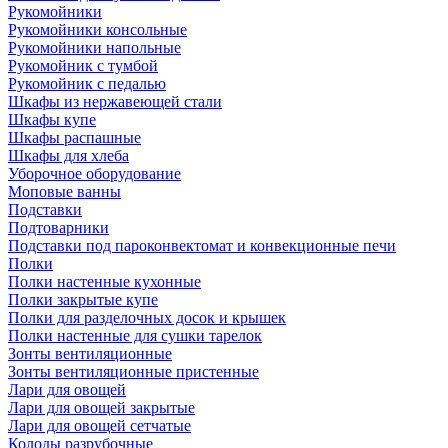
Рукомойники
Рукомойники консольные
Рукомойники напольные
Рукомойник с тумбой
Рукомойник с педалью
Шкафы из нержавеющей стали
Шкафы купе
Шкафы распашные
Шкафы для хлеба
Уборочное оборудование
Моповые ванны
Подставки
Подтоварники
Подставки под пароконвектомат и конвекционные печи
Полки
Полки настенные кухонные
Полки закрытые купе
Полки для разделочных досок и крышек
Полки настенные для сушки тарелок
Зонты вентиляционные
Зонты вентиляционные пристенные
Лари для овощей
Лари для овощей закрытые
Лари для овощей сетчатые
Колоды разрубочные