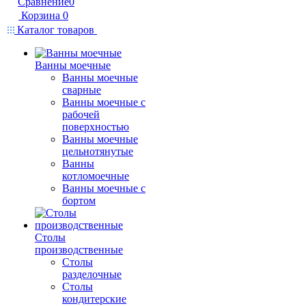
Сравнение
0
Корзина
0
Каталог товаров
Ванны моечные
Ванны моечные
сварные
Ванны моечные с
рабочей
поверхностью
Ванны моечные
цельнотянутые
Ванны
котломоечные
Ванны моечные с
бортом
Столы
производственные
Столы
разделочные
Столы
кондитерские