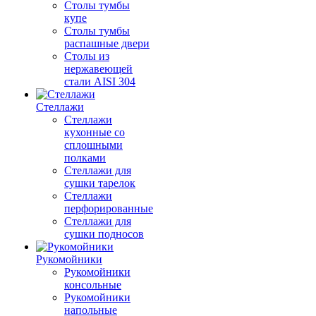
Столы тумбы
купе
Столы тумбы
распашные двери
Столы из
нержавеющей
стали AISI 304
Стеллажи
Стеллажи
кухонные со
сплошными
полками
Стеллажи для
сушки тарелок
Стеллажи
перфорированные
Стеллажи для
сушки подносов
Рукомойники
Рукомойники
консольные
Рукомойники
напольные