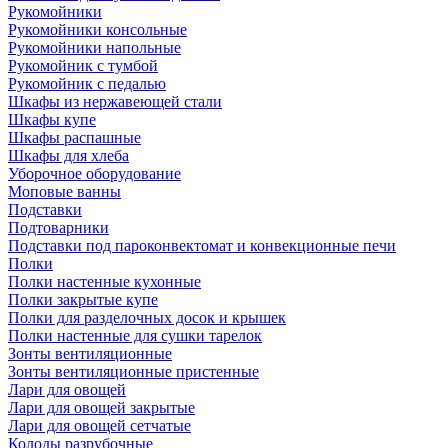
Рукомойники
Рукомойники консольные
Рукомойники напольные
Рукомойник с тумбой
Рукомойник с педалью
Шкафы из нержавеющей стали
Шкафы купе
Шкафы распашные
Шкафы для хлеба
Уборочное оборудование
Моповые ванны
Подставки
Подтоварники
Подставки под пароконвектомат и конвекционные печи
Полки
Полки настенные кухонные
Полки закрытые купе
Полки для разделочных досок и крышек
Полки настенные для сушки тарелок
Зонты вентиляционные
Зонты вентиляционные пристенные
Лари для овощей
Лари для овощей закрытые
Лари для овощей сетчатые
Колоды разрубочные