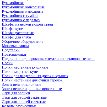
Рукомойники
Рукомойники консольные
Рукомойники напольные
Рукомойник с тумбой
Рукомойник с педалью
Шкафы из нержавеющей стали
Шкафы купе
Шкафы распашные
Шкафы для хлеба
Уборочное оборудование
Моповые ванны
Подставки
Подтоварники
Подставки под пароконвектомат и конвекционные печи
Полки
Полки настенные кухонные
Полки закрытые купе
Полки для разделочных досок и крышек
Полки настенные для сушки тарелок
Зонты вентиляционные
Зонты вентиляционные пристенные
Лари для овощей
Лари для овощей закрытые
Лари для овощей сетчатые
Колоды разрубочные