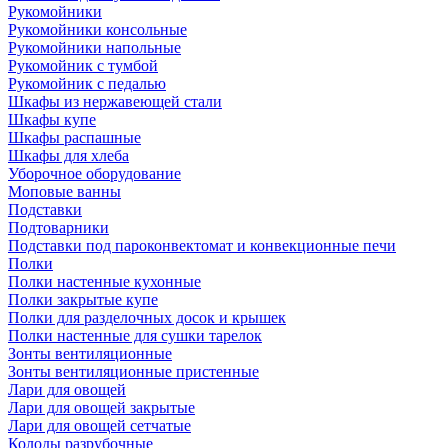
Рукомойники
Рукомойники консольные
Рукомойники напольные
Рукомойник с тумбой
Рукомойник с педалью
Шкафы из нержавеющей стали
Шкафы купе
Шкафы распашные
Шкафы для хлеба
Уборочное оборудование
Моповые ванны
Подставки
Подтоварники
Подставки под пароконвектомат и конвекционные печи
Полки
Полки настенные кухонные
Полки закрытые купе
Полки для разделочных досок и крышек
Полки настенные для сушки тарелок
Зонты вентиляционные
Зонты вентиляционные пристенные
Лари для овощей
Лари для овощей закрытые
Лари для овощей сетчатые
Колоды разрубочные