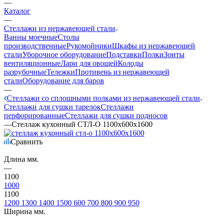
—
Каталог
—
Стеллажи из нержавеющей стали
Ванны моечные
Столы
производственные
Рукомойники
Шкафы из нержавеющей
стали
Уборочное оборудование
Подставки
Полки
Зонты
вентиляционные
Лари для овощей
Колоды
разрубочные
Тележки
Противень из нержавеющей
стали
Оборудование для баров
—
Стеллажи со сплошными полками из нержавеющей стали
Стеллажи для сушки тарелок
Стеллажи
перфорированные
Стеллажи для сушки подносов
—
Стеллаж кухонный СТЛ-О 1100х600х1600
Сравнить
Длина мм.
—
1100
1000
1100
1200
1300
1400
1500
600
700
800
900
950
Ширина мм.