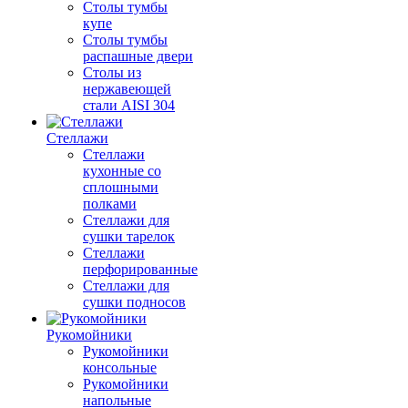
Столы тумбы
купе
Столы тумбы
распашные двери
Столы из
нержавеющей
стали AISI 304
Стеллажи
Стеллажи
кухонные со
сплошными
полками
Стеллажи для
сушки тарелок
Стеллажи
перфорированные
Стеллажи для
сушки подносов
Рукомойники
Рукомойники
консольные
Рукомойники
напольные