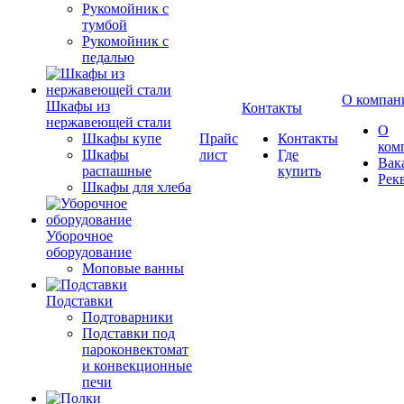
Рукомойник с
тумбой
Рукомойник с
педалью
О компан
Шкафы из
Контакты
нержавеющей стали
О
Шкафы купе
Прайс
Контакты
ком
Шкафы
лист
Где
Вак
распашные
купить
Рек
Шкафы для хлеба
Уборочное
оборудование
Моповые ванны
Подставки
Подтоварники
Подставки под
пароконвектомат
и конвекционные
печи