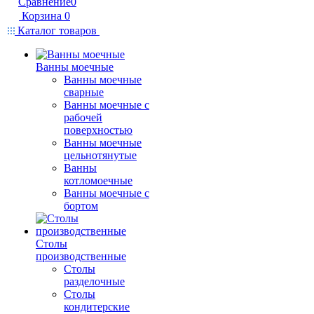
Сравнение
0
Корзина
0
Каталог товаров
Ванны моечные
Ванны моечные
сварные
Ванны моечные с
рабочей
поверхностью
Ванны моечные
цельнотянутые
Ванны
котломоечные
Ванны моечные с
бортом
Столы
производственные
Столы
разделочные
Столы
кондитерские