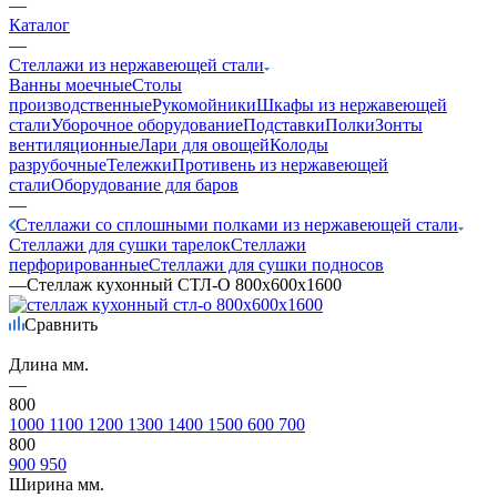
—
Каталог
—
Стеллажи из нержавеющей стали
Ванны моечные
Столы
производственные
Рукомойники
Шкафы из нержавеющей
стали
Уборочное оборудование
Подставки
Полки
Зонты
вентиляционные
Лари для овощей
Колоды
разрубочные
Тележки
Противень из нержавеющей
стали
Оборудование для баров
—
Стеллажи со сплошными полками из нержавеющей стали
Стеллажи для сушки тарелок
Стеллажи
перфорированные
Стеллажи для сушки подносов
—
Стеллаж кухонный СТЛ-О 800х600х1600
Сравнить
Длина мм.
—
800
1000
1100
1200
1300
1400
1500
600
700
800
900
950
Ширина мм.