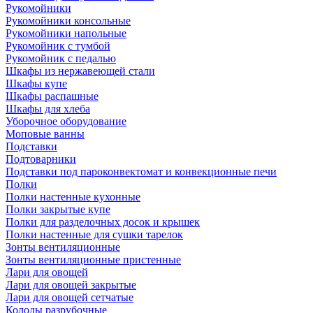
Рукомойники
Рукомойники консольные
Рукомойники напольные
Рукомойник с тумбой
Рукомойник с педалью
Шкафы из нержавеющей стали
Шкафы купе
Шкафы распашные
Шкафы для хлеба
Уборочное оборудование
Моповые ванны
Подставки
Подтоварники
Подставки под пароконвектомат и конвекционные печи
Полки
Полки настенные кухонные
Полки закрытые купе
Полки для разделочных досок и крышек
Полки настенные для сушки тарелок
Зонты вентиляционные
Зонты вентиляционные пристенные
Лари для овощей
Лари для овощей закрытые
Лари для овощей сетчатые
Колоды разрубочные