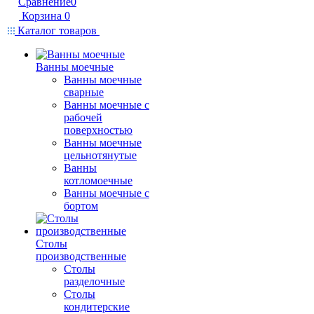
Сравнение
0
Корзина
0
Каталог товаров
Ванны моечные
Ванны моечные
сварные
Ванны моечные с
рабочей
поверхностью
Ванны моечные
цельнотянутые
Ванны
котломоечные
Ванны моечные с
бортом
Столы
производственные
Столы
разделочные
Столы
кондитерские