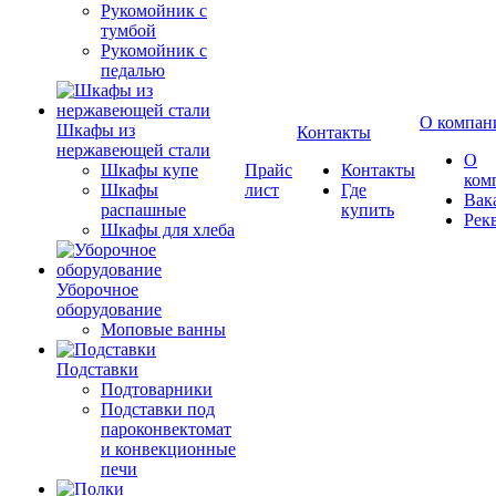
Рукомойник с
тумбой
Рукомойник с
педалью
О компан
Шкафы из
Контакты
нержавеющей стали
О
Шкафы купе
Прайс
Контакты
ком
Шкафы
лист
Где
Вак
распашные
купить
Рек
Шкафы для хлеба
Уборочное
оборудование
Моповые ванны
Подставки
Подтоварники
Подставки под
пароконвектомат
и конвекционные
печи