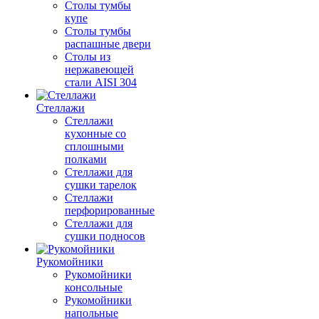
Столы тумбы
купе
Столы тумбы
распашные двери
Столы из
нержавеющей
стали AISI 304
Стеллажи
Стеллажи
кухонные со
сплошными
полками
Стеллажи для
сушки тарелок
Стеллажи
перфорированные
Стеллажи для
сушки подносов
Рукомойники
Рукомойники
консольные
Рукомойники
напольные