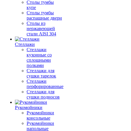
Столы тумбы
купе
Столы тумбы
распашные двери
Столы из
нержавеющей
стали AISI 304
Стеллажи
Стеллажи
кухонные со
сплошными
полками
Стеллажи для
сушки тарелок
Стеллажи
перфорированные
Стеллажи для
сушки подносов
Рукомойники
Рукомойники
консольные
Рукомойники
напольные