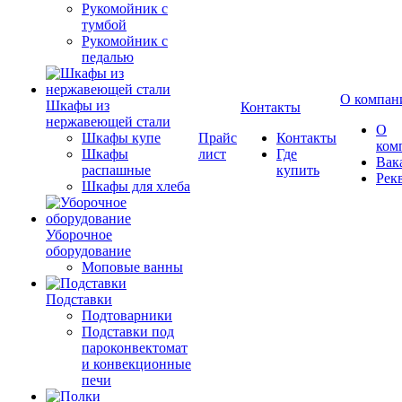
Рукомойник с
тумбой
Рукомойник с
педалью
О компан
Шкафы из
Контакты
нержавеющей стали
О
Шкафы купе
Прайс
Контакты
ком
Шкафы
лист
Где
Вак
распашные
купить
Рек
Шкафы для хлеба
Уборочное
оборудование
Моповые ванны
Подставки
Подтоварники
Подставки под
пароконвектомат
и конвекционные
печи