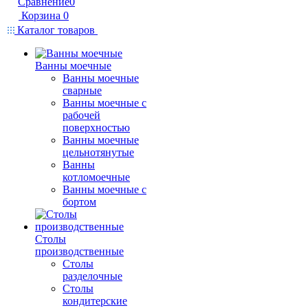
Сравнение
0
Корзина
0
Каталог товаров
Ванны моечные
Ванны моечные
сварные
Ванны моечные с
рабочей
поверхностью
Ванны моечные
цельнотянутые
Ванны
котломоечные
Ванны моечные с
бортом
Столы
производственные
Столы
разделочные
Столы
кондитерские