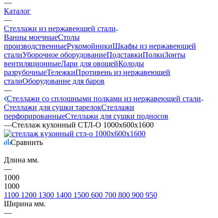
—
Каталог
—
Стеллажи из нержавеющей стали
Ванны моечные
Столы
производственные
Рукомойники
Шкафы из нержавеющей
стали
Уборочное оборудование
Подставки
Полки
Зонты
вентиляционные
Лари для овощей
Колоды
разрубочные
Тележки
Противень из нержавеющей
стали
Оборудование для баров
—
Стеллажи со сплошными полками из нержавеющей стали
Стеллажи для сушки тарелок
Стеллажи
перфорированные
Стеллажи для сушки подносов
—
Стеллаж кухонный СТЛ-О 1000х600х1600
Сравнить
Длина мм.
—
1000
1000
1100
1200
1300
1400
1500
600
700
800
900
950
Ширина мм.
—