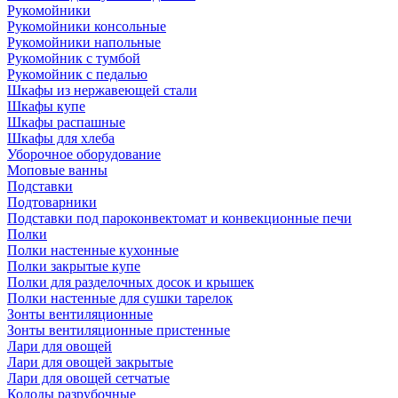
Рукомойники
Рукомойники консольные
Рукомойники напольные
Рукомойник с тумбой
Рукомойник с педалью
Шкафы из нержавеющей стали
Шкафы купе
Шкафы распашные
Шкафы для хлеба
Уборочное оборудование
Моповые ванны
Подставки
Подтоварники
Подставки под пароконвектомат и конвекционные печи
Полки
Полки настенные кухонные
Полки закрытые купе
Полки для разделочных досок и крышек
Полки настенные для сушки тарелок
Зонты вентиляционные
Зонты вентиляционные пристенные
Лари для овощей
Лари для овощей закрытые
Лари для овощей сетчатые
Колоды разрубочные