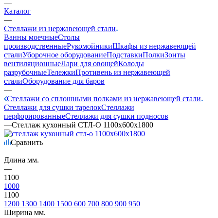
—
Каталог
—
Стеллажи из нержавеющей стали
Ванны моечные
Столы
производственные
Рукомойники
Шкафы из нержавеющей
стали
Уборочное оборудование
Подставки
Полки
Зонты
вентиляционные
Лари для овощей
Колоды
разрубочные
Тележки
Противень из нержавеющей
стали
Оборудование для баров
—
Стеллажи со сплошными полками из нержавеющей стали
Стеллажи для сушки тарелок
Стеллажи
перфорированные
Стеллажи для сушки подносов
—
Стеллаж кухонный СТЛ-О 1100х600х1800
Сравнить
Длина мм.
—
1100
1000
1100
1200
1300
1400
1500
600
700
800
900
950
Ширина мм.