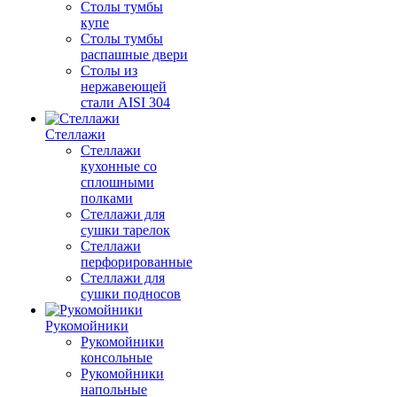
Столы тумбы
купе
Столы тумбы
распашные двери
Столы из
нержавеющей
стали AISI 304
Стеллажи
Стеллажи
кухонные со
сплошными
полками
Стеллажи для
сушки тарелок
Стеллажи
перфорированные
Стеллажи для
сушки подносов
Рукомойники
Рукомойники
консольные
Рукомойники
напольные