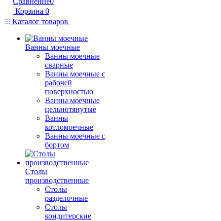
Сравнение
0
Корзина
0
Каталог товаров
Ванны моечные
Ванны моечные
сварные
Ванны моечные с
рабочей
поверхностью
Ванны моечные
цельнотянутые
Ванны
котломоечные
Ванны моечные с
бортом
Столы
производственные
Столы
разделочные
Столы
кондитерские