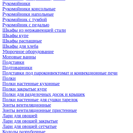
Рукомойники
Рукомойники консольные
Рукомойники напольные
Рукомойник с тумбой
Рукомойник с педалью
Шкафы из нержавеющей стали
Шкафы купе
Шкафы распашные
Шкафы для хлеба
Уборочное оборудование
Моповые ванны
Подставки
Подтоварники
Подставки под пароконвектомат и конвекционные печи
Полки
Полки настенные кухонные
Полки закрытые купе
Полки для разделочных досок и крышек
Полки настенные для сушки тарелок
Зонты вентиляционные
Зонты вентиляционные пристенные
Лари для овощей
Лари для овощей закрытые
Лари для овощей сетчатые
Колоды разрубочные