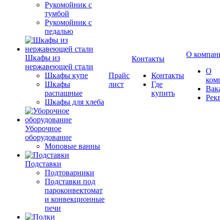
Рукомойник с
тумбой
Рукомойник с
педалью
О компан
Шкафы из
Контакты
нержавеющей стали
О
Шкафы купе
Прайс
Контакты
ком
Шкафы
лист
Где
Вак
распашные
купить
Рек
Шкафы для хлеба
Уборочное
оборудование
Моповые ванны
Подставки
Подтоварники
Подставки под
пароконвектомат
и конвекционные
печи