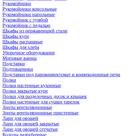
Рукомойники
Рукомойники консольные
Рукомойники напольные
Рукомойник с тумбой
Рукомойник с педалью
Шкафы из нержавеющей стали
Шкафы купе
Шкафы распашные
Шкафы для хлеба
Уборочное оборудование
Моповые ванны
Подставки
Подтоварники
Подставки под пароконвектомат и конвекционные печи
Полки
Полки настенные кухонные
Полки закрытые купе
Полки для разделочных досок и крышек
Полки настенные для сушки тарелок
Зонты вентиляционные
Зонты вентиляционные пристенные
Лари для овощей
Лари для овощей закрытые
Лари для овощей сетчатые
Колоды разрубочные