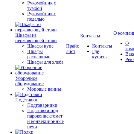
Рукомойник с
тумбой
Рукомойник с
педалью
О компан
Шкафы из
Контакты
нержавеющей стали
О
Шкафы купе
Прайс
Контакты
ком
Шкафы
лист
Где
Вак
распашные
купить
Рек
Шкафы для хлеба
Уборочное
оборудование
Моповые ванны
Подставки
Подтоварники
Подставки под
пароконвектомат
и конвекционные
печи