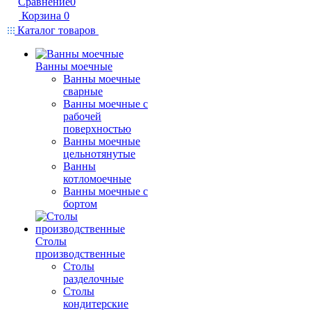
Сравнение
0
Корзина
0
Каталог товаров
Ванны моечные
Ванны моечные
сварные
Ванны моечные с
рабочей
поверхностью
Ванны моечные
цельнотянутые
Ванны
котломоечные
Ванны моечные с
бортом
Столы
производственные
Столы
разделочные
Столы
кондитерские