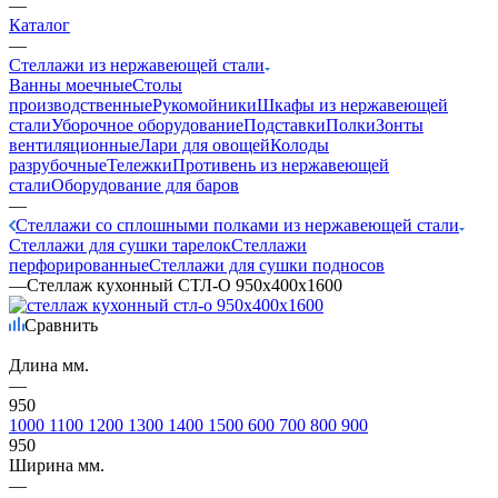
—
Каталог
—
Стеллажи из нержавеющей стали
Ванны моечные
Столы
производственные
Рукомойники
Шкафы из нержавеющей
стали
Уборочное оборудование
Подставки
Полки
Зонты
вентиляционные
Лари для овощей
Колоды
разрубочные
Тележки
Противень из нержавеющей
стали
Оборудование для баров
—
Стеллажи со сплошными полками из нержавеющей стали
Стеллажи для сушки тарелок
Стеллажи
перфорированные
Стеллажи для сушки подносов
—
Стеллаж кухонный СТЛ-О 950х400х1600
Сравнить
Длина мм.
—
950
1000
1100
1200
1300
1400
1500
600
700
800
900
950
Ширина мм.
—