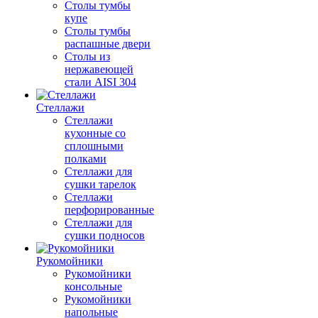
Столы тумбы
купе
Столы тумбы
распашные двери
Столы из
нержавеющей
стали AISI 304
Стеллажи
Стеллажи
кухонные со
сплошными
полками
Стеллажи для
сушки тарелок
Стеллажи
перфорированные
Стеллажи для
сушки подносов
Рукомойники
Рукомойники
консольные
Рукомойники
напольные