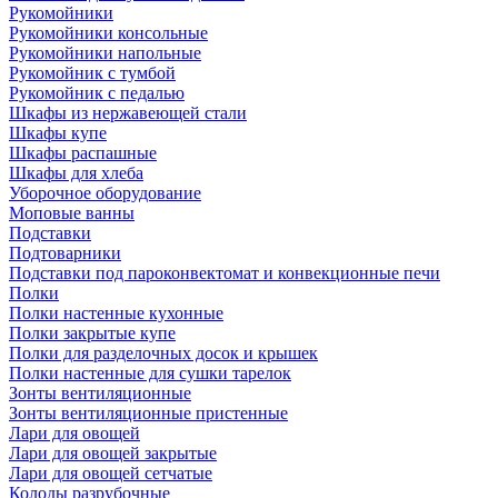
Рукомойники
Рукомойники консольные
Рукомойники напольные
Рукомойник с тумбой
Рукомойник с педалью
Шкафы из нержавеющей стали
Шкафы купе
Шкафы распашные
Шкафы для хлеба
Уборочное оборудование
Моповые ванны
Подставки
Подтоварники
Подставки под пароконвектомат и конвекционные печи
Полки
Полки настенные кухонные
Полки закрытые купе
Полки для разделочных досок и крышек
Полки настенные для сушки тарелок
Зонты вентиляционные
Зонты вентиляционные пристенные
Лари для овощей
Лари для овощей закрытые
Лари для овощей сетчатые
Колоды разрубочные