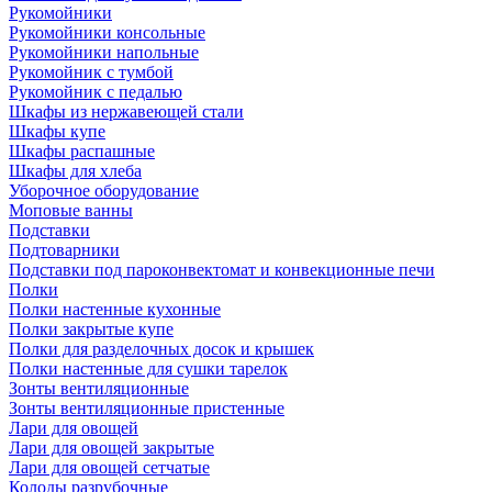
Рукомойники
Рукомойники консольные
Рукомойники напольные
Рукомойник с тумбой
Рукомойник с педалью
Шкафы из нержавеющей стали
Шкафы купе
Шкафы распашные
Шкафы для хлеба
Уборочное оборудование
Моповые ванны
Подставки
Подтоварники
Подставки под пароконвектомат и конвекционные печи
Полки
Полки настенные кухонные
Полки закрытые купе
Полки для разделочных досок и крышек
Полки настенные для сушки тарелок
Зонты вентиляционные
Зонты вентиляционные пристенные
Лари для овощей
Лари для овощей закрытые
Лари для овощей сетчатые
Колоды разрубочные