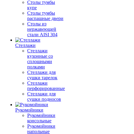
Столы тумбы
купе
Столы тумбы
распашные двери
Столы из
нержавеющей
стали AISI 304
Стеллажи
Стеллажи
кухонные со
сплошными
полками
Стеллажи для
сушки тарелок
Стеллажи
перфорированные
Стеллажи для
сушки подносов
Рукомойники
Рукомойники
консольные
Рукомойники
напольные