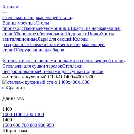
—
Каталог
—
Стеллажи из нержавеющей стали
Ванны моечные
Столы
производственные
Рукомойники
Шкафы из нержавеющей
стали
Уборочное оборудование
Подставки
Полки
Зонты
вентиляционные
Лари для овощей
Колоды
разрубочные
Тележки
Противень из нержавеющей
стали
Оборудование для баров
—
Стеллажи со сплошными полками из нержавеющей стали
Стеллажи для сушки тарелок
Стеллажи
перфорированные
Стеллажи для сушки подносов
—
Стеллаж кухонный СТЛ-О 1400х400х1800
Сравнить
Длина мм.
—
1400
1000
1100
1200
1300
1400
1500
600
700
800
900
950
Ширина мм.