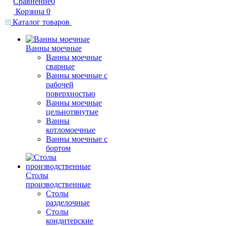
Сравнение
0
Корзина
0
Каталог товаров
Ванны моечные
Ванны моечные
сварные
Ванны моечные с
рабочей
поверхностью
Ванны моечные
цельнотянутые
Ванны
котломоечные
Ванны моечные с
бортом
Столы
производственные
Столы
разделочные
Столы
кондитерские