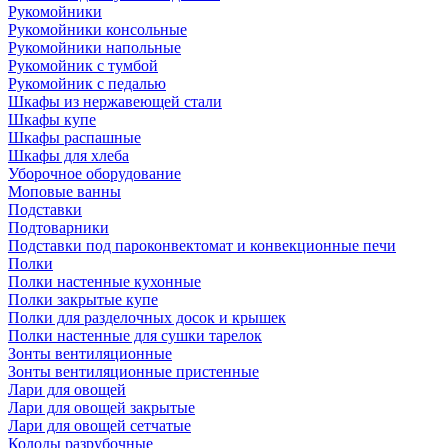
Рукомойники
Рукомойники консольные
Рукомойники напольные
Рукомойник с тумбой
Рукомойник с педалью
Шкафы из нержавеющей стали
Шкафы купе
Шкафы распашные
Шкафы для хлеба
Уборочное оборудование
Моповые ванны
Подставки
Подтоварники
Подставки под пароконвектомат и конвекционные печи
Полки
Полки настенные кухонные
Полки закрытые купе
Полки для разделочных досок и крышек
Полки настенные для сушки тарелок
Зонты вентиляционные
Зонты вентиляционные пристенные
Лари для овощей
Лари для овощей закрытые
Лари для овощей сетчатые
Колоды разрубочные