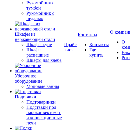
Рукомойник с
тумбой
Рукомойник с
педалью
О компан
Шкафы из
Контакты
нержавеющей стали
О
Шкафы купе
Прайс
Контакты
ком
Шкафы
лист
Где
Вак
распашные
купить
Рек
Шкафы для хлеба
Уборочное
оборудование
Моповые ванны
Подставки
Подтоварники
Подставки под
пароконвектомат
и конвекционные
печи