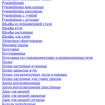
Рукомойники
Рукомойники консольные
Рукомойники напольные
Рукомойник с тумбой
Рукомойник с педалью
Шкафы из нержавеющей стали
Шкафы купе
Шкафы распашные
Шкафы для хлеба
Уборочное оборудование
Моповые ванны
Подставки
Подтоварники
Подставки под пароконвектомат и конвекционные печи
Полки
Полки настенные кухонные
Полки закрытые купе
Полки для разделочных досок и крышек
Полки настенные для сушки тарелок
Зонты вентиляционные
Зонты вентиляционные пристенные
Лари для овощей
Лари для овощей закрытые
Лари для овощей сетчатые
Колоды разрубочные