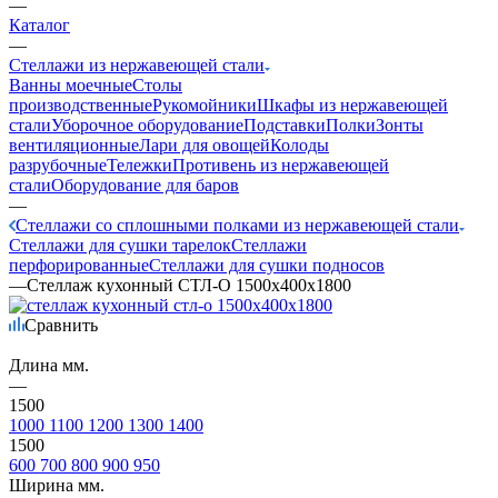
—
Каталог
—
Стеллажи из нержавеющей стали
Ванны моечные
Столы
производственные
Рукомойники
Шкафы из нержавеющей
стали
Уборочное оборудование
Подставки
Полки
Зонты
вентиляционные
Лари для овощей
Колоды
разрубочные
Тележки
Противень из нержавеющей
стали
Оборудование для баров
—
Стеллажи со сплошными полками из нержавеющей стали
Стеллажи для сушки тарелок
Стеллажи
перфорированные
Стеллажи для сушки подносов
—
Стеллаж кухонный СТЛ-О 1500х400х1800
Сравнить
Длина мм.
—
1500
1000
1100
1200
1300
1400
1500
600
700
800
900
950
Ширина мм.