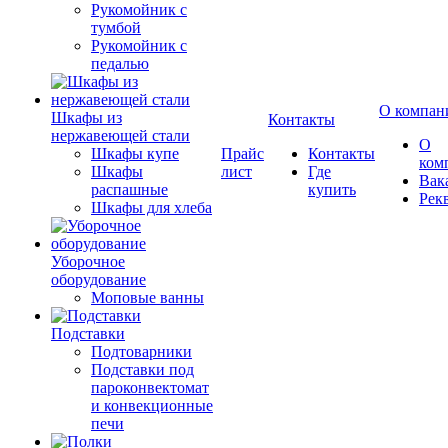
Рукомойник с
тумбой
Рукомойник с
педалью
О компан
Шкафы из
Контакты
нержавеющей стали
О
Шкафы купе
Прайс
Контакты
ком
Шкафы
лист
Где
Вак
распашные
купить
Рек
Шкафы для хлеба
Уборочное
оборудование
Моповые ванны
Подставки
Подтоварники
Подставки под
пароконвектомат
и конвекционные
печи