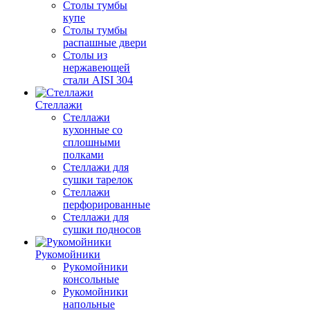
Столы тумбы
купе
Столы тумбы
распашные двери
Столы из
нержавеющей
стали AISI 304
Стеллажи
Стеллажи
кухонные со
сплошными
полками
Стеллажи для
сушки тарелок
Стеллажи
перфорированные
Стеллажи для
сушки подносов
Рукомойники
Рукомойники
консольные
Рукомойники
напольные