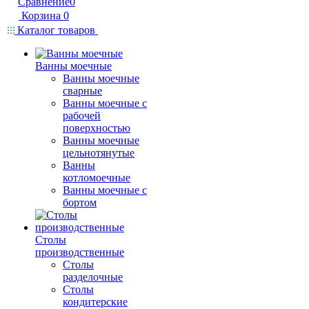
Сравнение
0
Корзина
0
Каталог товаров
Ванны моечные
Ванны моечные
сварные
Ванны моечные с
рабочей
поверхностью
Ванны моечные
цельнотянутые
Ванны
котломоечные
Ванны моечные с
бортом
Столы
производственные
Столы
разделочные
Столы
кондитерские