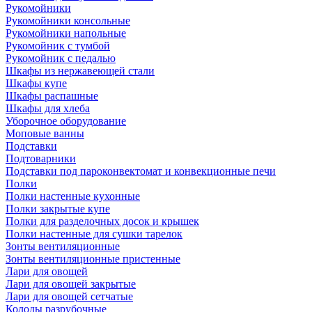
Рукомойники
Рукомойники консольные
Рукомойники напольные
Рукомойник с тумбой
Рукомойник с педалью
Шкафы из нержавеющей стали
Шкафы купе
Шкафы распашные
Шкафы для хлеба
Уборочное оборудование
Моповые ванны
Подставки
Подтоварники
Подставки под пароконвектомат и конвекционные печи
Полки
Полки настенные кухонные
Полки закрытые купе
Полки для разделочных досок и крышек
Полки настенные для сушки тарелок
Зонты вентиляционные
Зонты вентиляционные пристенные
Лари для овощей
Лари для овощей закрытые
Лари для овощей сетчатые
Колоды разрубочные