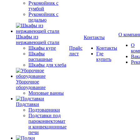
Рукомойник с
тумбой
Рукомойник с
педалью
О компан
Шкафы из
Контакты
нержавеющей стали
О
Шкафы купе
Прайс
Контакты
ком
Шкафы
лист
Где
Вак
распашные
купить
Рек
Шкафы для хлеба
Уборочное
оборудование
Моповые ванны
Подставки
Подтоварники
Подставки под
пароконвектомат
и конвекционные
печи