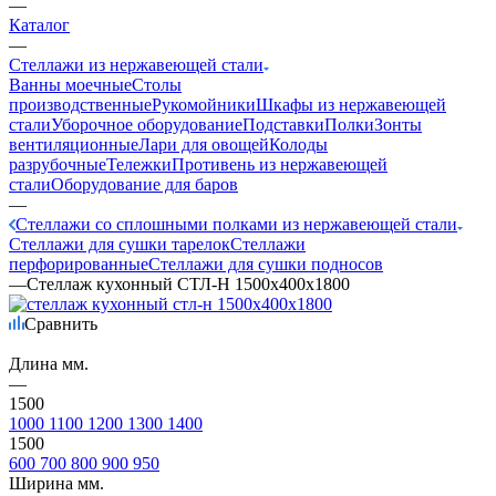
—
Каталог
—
Стеллажи из нержавеющей стали
Ванны моечные
Столы
производственные
Рукомойники
Шкафы из нержавеющей
стали
Уборочное оборудование
Подставки
Полки
Зонты
вентиляционные
Лари для овощей
Колоды
разрубочные
Тележки
Противень из нержавеющей
стали
Оборудование для баров
—
Стеллажи со сплошными полками из нержавеющей стали
Стеллажи для сушки тарелок
Стеллажи
перфорированные
Стеллажи для сушки подносов
—
Стеллаж кухонный СТЛ-Н 1500х400х1800
Сравнить
Длина мм.
—
1500
1000
1100
1200
1300
1400
1500
600
700
800
900
950
Ширина мм.