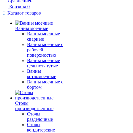
Сравнение
0
Корзина
0
Каталог товаров
Ванны моечные
Ванны моечные
сварные
Ванны моечные с
рабочей
поверхностью
Ванны моечные
цельнотянутые
Ванны
котломоечные
Ванны моечные с
бортом
Столы
производственные
Столы
разделочные
Столы
кондитерские