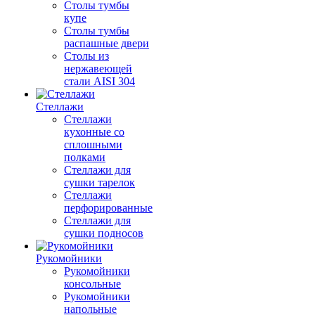
Столы тумбы
купе
Столы тумбы
распашные двери
Столы из
нержавеющей
стали AISI 304
Стеллажи
Стеллажи
кухонные со
сплошными
полками
Стеллажи для
сушки тарелок
Стеллажи
перфорированные
Стеллажи для
сушки подносов
Рукомойники
Рукомойники
консольные
Рукомойники
напольные