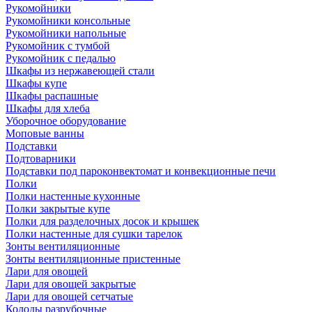
Рукомойники
Рукомойники консольные
Рукомойники напольные
Рукомойник с тумбой
Рукомойник с педалью
Шкафы из нержавеющей стали
Шкафы купе
Шкафы распашные
Шкафы для хлеба
Уборочное оборудование
Моповые ванны
Подставки
Подтоварники
Подставки под пароконвектомат и конвекционные печи
Полки
Полки настенные кухонные
Полки закрытые купе
Полки для разделочных досок и крышек
Полки настенные для сушки тарелок
Зонты вентиляционные
Зонты вентиляционные пристенные
Лари для овощей
Лари для овощей закрытые
Лари для овощей сетчатые
Колоды разрубочные