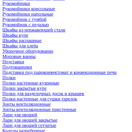
Рукомойники
Рукомойники консольные
Рукомойники напольные
Рукомойник с тумбой
Рукомойник с педалью
Шкафы из нержавеющей стали
Шкафы купе
Шкафы распашные
Шкафы для хлеба
Уборочное оборудование
Моповые ванны
Подставки
Подтоварники
Подставки под пароконвектомат и конвекционные печи
Полки
Полки настенные кухонные
Полки закрытые купе
Полки для разделочных досок и крышек
Полки настенные для сушки тарелок
Зонты вентиляционные
Зонты вентиляционные пристенные
Лари для овощей
Лари для овощей закрытые
Лари для овощей сетчатые
Колоды разрубочные