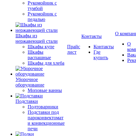
Рукомойник с
тумбой
Рукомойник с
педалью
О компан
Шкафы из
Контакты
нержавеющей стали
О
Шкафы купе
Прайс
Контакты
ком
Шкафы
лист
Где
Вак
распашные
купить
Рек
Шкафы для хлеба
Уборочное
оборудование
Моповые ванны
Подставки
Подтоварники
Подставки под
пароконвектомат
и конвекционные
печи