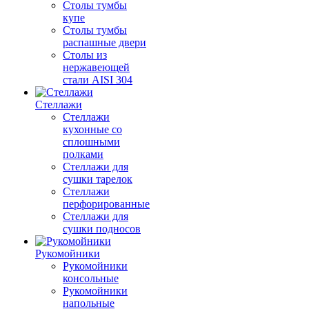
Столы тумбы
купе
Столы тумбы
распашные двери
Столы из
нержавеющей
стали AISI 304
Стеллажи
Стеллажи
кухонные со
сплошными
полками
Стеллажи для
сушки тарелок
Стеллажи
перфорированные
Стеллажи для
сушки подносов
Рукомойники
Рукомойники
консольные
Рукомойники
напольные