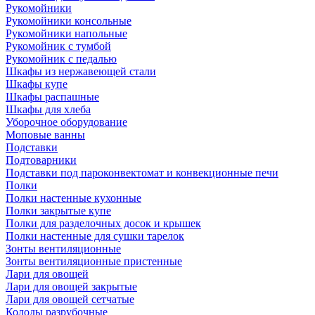
Рукомойники
Рукомойники консольные
Рукомойники напольные
Рукомойник с тумбой
Рукомойник с педалью
Шкафы из нержавеющей стали
Шкафы купе
Шкафы распашные
Шкафы для хлеба
Уборочное оборудование
Моповые ванны
Подставки
Подтоварники
Подставки под пароконвектомат и конвекционные печи
Полки
Полки настенные кухонные
Полки закрытые купе
Полки для разделочных досок и крышек
Полки настенные для сушки тарелок
Зонты вентиляционные
Зонты вентиляционные пристенные
Лари для овощей
Лари для овощей закрытые
Лари для овощей сетчатые
Колоды разрубочные