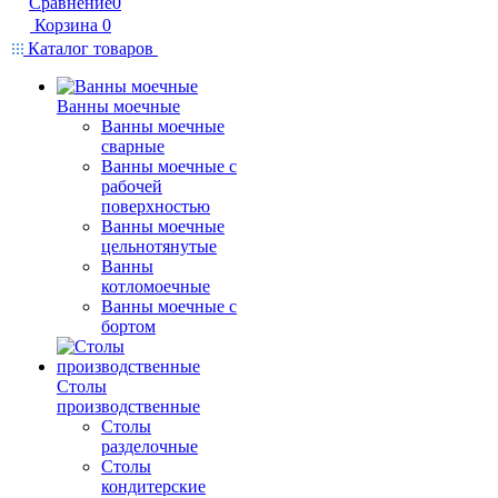
Сравнение
0
Корзина
0
Каталог товаров
Ванны моечные
Ванны моечные
сварные
Ванны моечные с
рабочей
поверхностью
Ванны моечные
цельнотянутые
Ванны
котломоечные
Ванны моечные с
бортом
Столы
производственные
Столы
разделочные
Столы
кондитерские