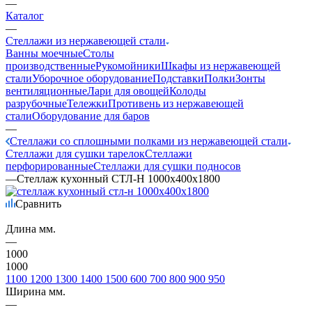
—
Каталог
—
Стеллажи из нержавеющей стали
Ванны моечные
Столы
производственные
Рукомойники
Шкафы из нержавеющей
стали
Уборочное оборудование
Подставки
Полки
Зонты
вентиляционные
Лари для овощей
Колоды
разрубочные
Тележки
Противень из нержавеющей
стали
Оборудование для баров
—
Стеллажи со сплошными полками из нержавеющей стали
Стеллажи для сушки тарелок
Стеллажи
перфорированные
Стеллажи для сушки подносов
—
Стеллаж кухонный СТЛ-Н 1000х400х1800
Сравнить
Длина мм.
—
1000
1000
1100
1200
1300
1400
1500
600
700
800
900
950
Ширина мм.
—