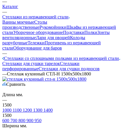
—
Каталог
—
Стеллажи из нержавеющей стали
Ванны моечные
Столы
производственные
Рукомойники
Шкафы из нержавеющей
стали
Уборочное оборудование
Подставки
Полки
Зонты
вентиляционные
Лари для овощей
Колоды
разрубочные
Тележки
Противень из нержавеющей
стали
Оборудование для баров
—
Стеллажи со сплошными полками из нержавеющей стали
Стеллажи для сушки тарелок
Стеллажи
перфорированные
Стеллажи для сушки подносов
—
Стеллаж кухонный СТЛ-Н 1500х500х1800
Сравнить
Длина мм.
—
1500
1000
1100
1200
1300
1400
1500
600
700
800
900
950
Ширина мм.