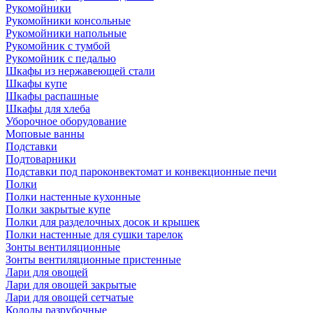
Рукомойники
Рукомойники консольные
Рукомойники напольные
Рукомойник с тумбой
Рукомойник с педалью
Шкафы из нержавеющей стали
Шкафы купе
Шкафы распашные
Шкафы для хлеба
Уборочное оборудование
Моповые ванны
Подставки
Подтоварники
Подставки под пароконвектомат и конвекционные печи
Полки
Полки настенные кухонные
Полки закрытые купе
Полки для разделочных досок и крышек
Полки настенные для сушки тарелок
Зонты вентиляционные
Зонты вентиляционные пристенные
Лари для овощей
Лари для овощей закрытые
Лари для овощей сетчатые
Колоды разрубочные