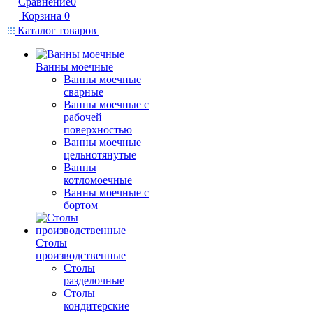
Сравнение
0
Корзина
0
Каталог товаров
Ванны моечные
Ванны моечные
сварные
Ванны моечные с
рабочей
поверхностью
Ванны моечные
цельнотянутые
Ванны
котломоечные
Ванны моечные с
бортом
Столы
производственные
Столы
разделочные
Столы
кондитерские