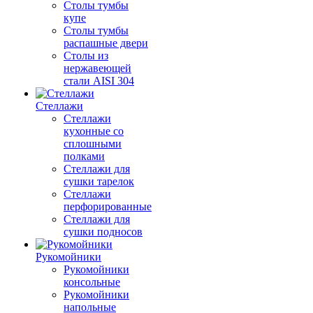
Столы тумбы
купе
Столы тумбы
распашные двери
Столы из
нержавеющей
стали AISI 304
Стеллажи
Стеллажи
кухонные со
сплошными
полками
Стеллажи для
сушки тарелок
Стеллажи
перфорированные
Стеллажи для
сушки подносов
Рукомойники
Рукомойники
консольные
Рукомойники
напольные