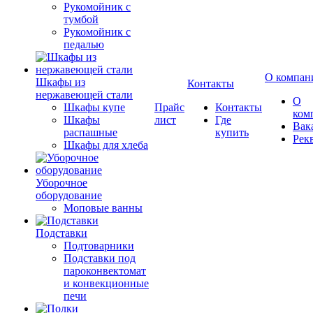
Рукомойник с
тумбой
Рукомойник с
педалью
О компан
Шкафы из
Контакты
нержавеющей стали
О
Шкафы купе
Прайс
Контакты
ком
Шкафы
лист
Где
Вак
распашные
купить
Рек
Шкафы для хлеба
Уборочное
оборудование
Моповые ванны
Подставки
Подтоварники
Подставки под
пароконвектомат
и конвекционные
печи